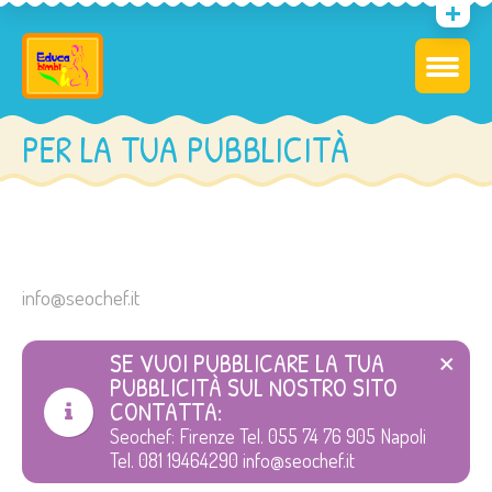
PER LA TUA PUBBLICITÀ
info@seochef.it
SE VUOI PUBBLICARE LA TUA
PUBBLICITÀ SUL NOSTRO SITO
CONTATTA:
Seochef: Firenze Tel. 055 74 76 905 Napoli
Tel. 081 19464290 info@seochef.it