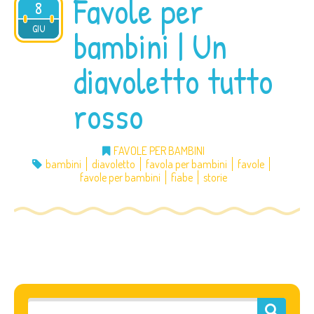
Favole per
8
2012
GIU
bambini | Un
diavoletto tutto
rosso
FAVOLE PER BAMBINI
bambini
diavoletto
favola per bambini
favole
favole per bambini
fiabe
storie