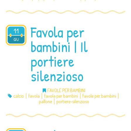
Favola per
11
2012
GIU
bambini | Il
portiere
silenzioso
FAVOLE PER BAMBINI
calcio
favola
favola per bambini
favole per bambini
pallone
portiere-silenzioso