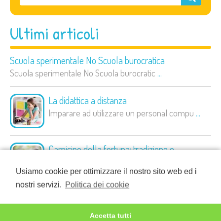
Ultimi articoli
Scuola sperimentale No Scuola burocratica
Scuola sperimentale No Scuola burocratic
...
La didattica a distanza
Imparare ad utilizzare un personal compu
...
Camicino della fortuna: tradizione e
scaramanzia
Usiamo cookie per ottimizzare il nostro sito web ed i
Vivere le tradizioni è importante perché
...
nostri servizi.
Politica dei cookie
Come insegnare ai bambini a lavarsi
L’igiene è molto importante ma è un conc
...
Accetta tutti