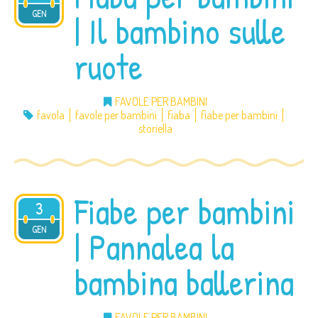
2013
GEN
| Il bambino sulle
ruote
FAVOLE PER BAMBINI
favola
favole per bambini
fiaba
fiabe per bambini
storiella
Fiabe per bambini
3
2013
GEN
| Pannalea la
bambina ballerina
FAVOLE PER BAMBINI