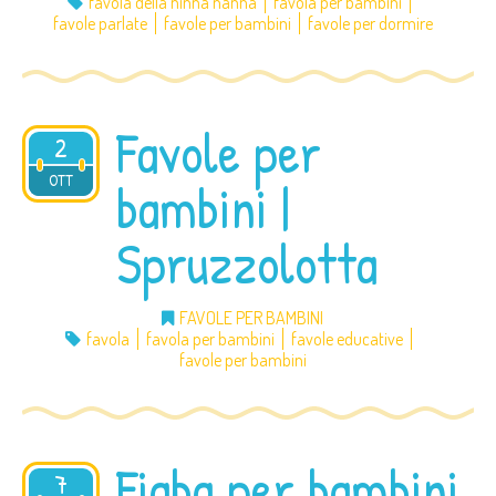
favola della ninna nanna
favola per bambini
favole parlate
favole per bambini
favole per dormire
Favole per
2
2013
OTT
bambini |
Spruzzolotta
FAVOLE PER BAMBINI
favola
favola per bambini
favole educative
favole per bambini
Fiaba per bambini
7