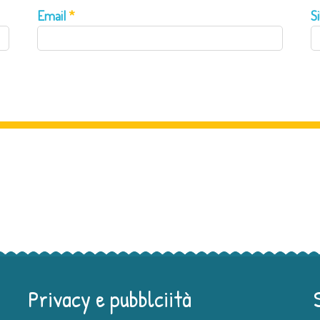
Email
*
S
Privacy e pubblciità