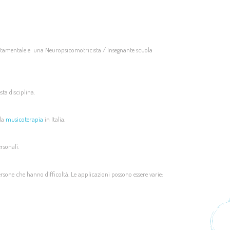
amentale e una Neuropsicomotricista / Insegnante scuola
sta disciplina.
 la
musicoterapia
in Italia.
ersonali.
rsone che hanno difficoltà. Le applicazioni possono essere varie: