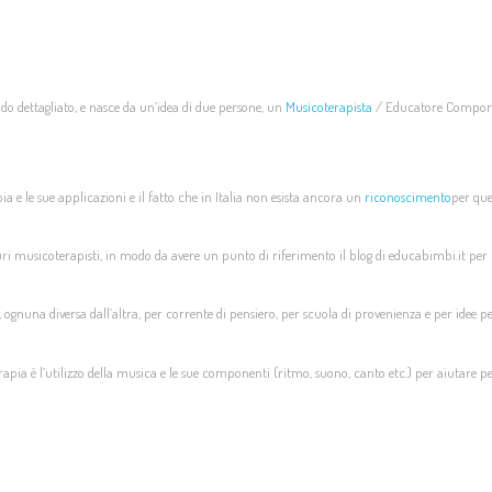
o dettagliato, e nasce da un’idea di due persone, un
Musicoterapista
/ Educatore Comport
e le sue applicazioni e il fatto che in Italia non esista
ancora
un
riconoscimento
per que
ri musicoterapisti, in modo da avere un punto di riferimento il blog di educabimbi.it per
a, ognuna diversa dall’altra, per corrente di pensiero, per scuola di provenienza e per idee p
apia è l’utilizzo della musica e le sue componenti (ritmo, suono, canto etc.) per aiutare pe