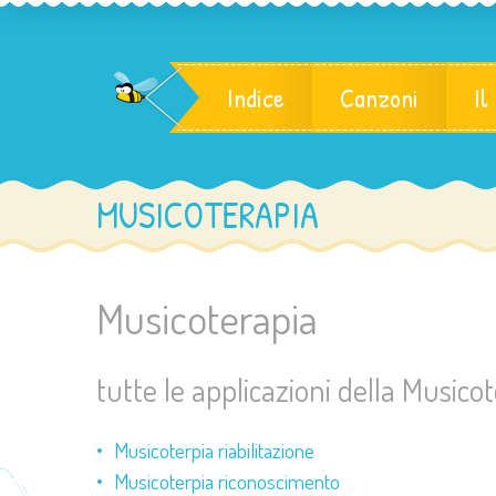
Indice
Canzoni
Il
MUSICOTERAPIA
Musicoterapia
tutte le applicazioni della Musico
Musicoterpia riabilitazione
Musicoterpia riconoscimento