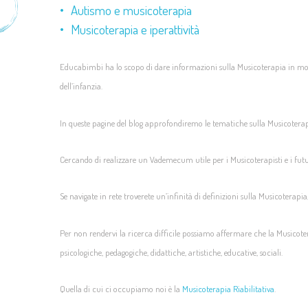
Autismo e musicoterapia
Musicoterapia e iperattività
Educabimbi ha lo scopo di dare informazioni sulla Musicoterapia in mod
dell’infanzia.
In queste pagine del blog approfondiremo le tematiche sulla Musicoterapia 
Cercando di realizzare un Vademecum utile per i Musicoterapisti e i futu
Se navigate in rete troverete un’infinità di definizioni sulla Musicoterapi
Per non rendervi la ricerca difficile possiamo affermare che la Musicoter
psicologiche, pedagogiche, didattiche, artistiche, educative, sociali.
Quella di cui ci occupiamo noi è la
Musicoterapia Riabilitativa
.