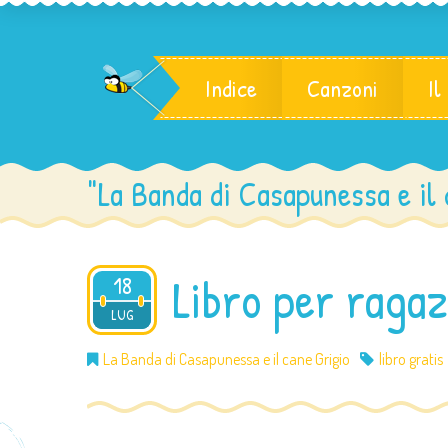
Indice
Canzoni
Il
"La Banda di Casapunessa e il 
Libro per ragaz
18
2012
LUG
La Banda di Casapunessa e il cane Grigio
libro gratis