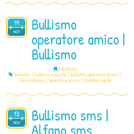
Bullismo
19
NOV
2014
operatore amico |
Bullismo
Il Bullismo
bullismo
bullismo a scuola
bullismo operatore amico
libro bullismo
operatore amico
stabilire-regole
Bullismo sms |
13
NOV
2014
Alfano sms