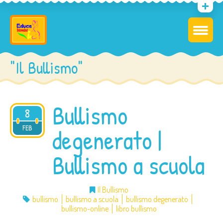
"Il Bullismo"
Bullismo
8
2017
FEB
degenerato |
Bullismo a scuola
Il Bullismo
bullismo
bullismo a scuola
bullismo degenerato
bullismo-online
libro bullismo