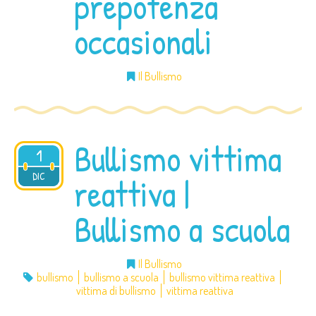
prepotenza
occasionali
Il Bullismo
Bullismo vittima
1
2014
DIC
reattiva |
Bullismo a scuola
Il Bullismo
bullismo
bullismo a scuola
bullismo vittima reattiva
vittima di bullismo
vittima reattiva