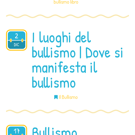
bullismo libro
I luoghi del
2
2015
DIC
bullismo | Dove si
manifesta il
bullismo
Il Bullismo
Bullismo
17