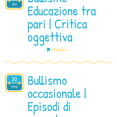
2015
GIU
Educazione tra
pari | Critica
oggettiva
Il Bullismo
Bullismo
30
MAG
2015
occasionale |
Episodi di