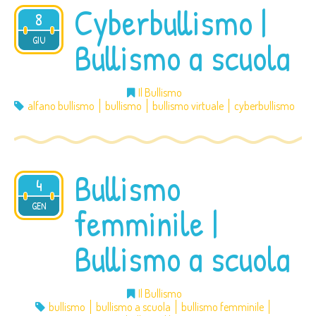
Cyberbullismo |
8
2016
GIU
Bullismo a scuola
Il Bullismo
alfano bullismo
bullismo
bullismo virtuale
cyberbullismo
Bullismo
4
2016
GEN
femminile |
Bullismo a scuola
Il Bullismo
bullismo
bullismo a scuola
bullismo femminile