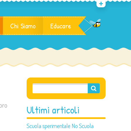
Chi Siamo
Educare
bro
Ultimi articoli
Scuola sperimentale No Scuola