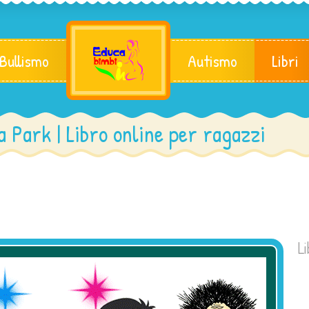
 Bullismo
Autismo
Libri
a Park | Libro online per ragazzi
Li