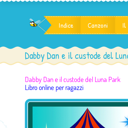
Indice
Canzoni
Il
Dabby Dan e il custode del Lun
Dabby Dan e il custode del Luna Park
Libro online per ragazzi