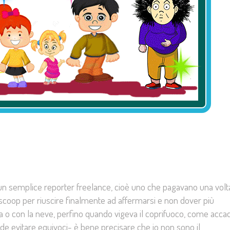
o un semplice reporter freelance, cioè uno che pagavano una volta
o scoop per riuscire finalmente ad affermarsi e non dover più
gia o con la neve, perfino quando vigeva il coprifuoco, come acc
nde evitare equivoci- è bene precisare che io non sono il