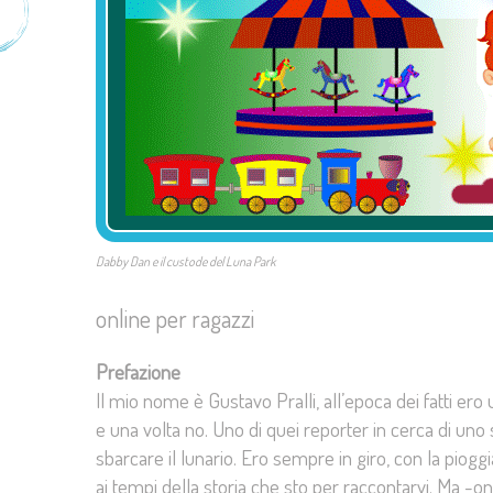
Dabby Dan e il custode del Luna Park
online per ragazzi
Prefazione
Il mio nome è Gustavo Pralli, all’epoca dei fatti er
e una volta no. Uno di quei reporter in cerca di un
sbarcare il lunario. Ero sempre in giro, con la piog
ai tempi della storia che sto per raccontarvi. Ma -o