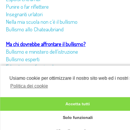
Punire o far riflettere
Insegnanti urlatori
Nella mia scuola non c’è il bullismo
Bullismo allo Chateaubriand
Ma chi dovrebbe affrontare il bullismo?
Bullismo e ministero dell’istruzione
Bullismo esperti
Educatore professionale
Educatore psico-comportamentale
Usiamo cookie per ottimizzare il nostro sito web ed i nostri 
Laurea in pedagogia o scienze dell’educazione
Politica dei cookie
Metodo dei quattro cantoni
Punire o no?
Accetta tutti
Solo funzionali
Articoli sul bullismo
Legge anti bullismo | Regione Lazio