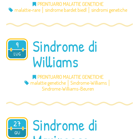
PRONTUARIO MALATTIE GENETICHE
malattie-rare
sindrome bardet biedl
sindromi genetiche
Sindrome di
9
2012
LUG
Williams
PRONTUARIO MALATTIE GENETICHE
malattie genetiche
Sindrome-Williams
Sindrome-Williams–Beuren
Sindrome di
27
2012
GIU