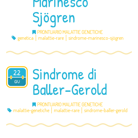
Marinesco
Sjögren
PRONTUARIO MALATTIE GENETICHE
genetica
malattie-rare
sindrome-marinesco-sjögren
Sindrome di
22
2012
GIU
Baller-Gerold
PRONTUARIO MALATTIE GENETICHE
malattie-genetiche
malattie-rare
sindrome-baller-gerold