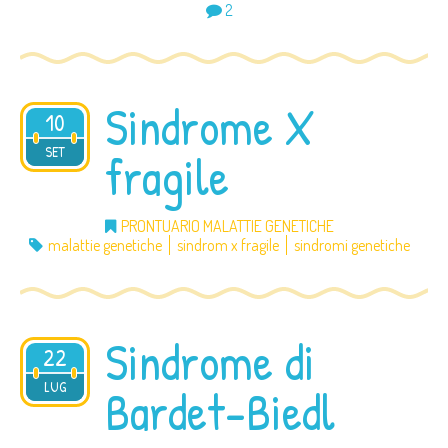
2
Sindrome X
10
2012
SET
fragile
PRONTUARIO MALATTIE GENETICHE
malattie genetiche
sindrom x fragile
sindromi genetiche
Sindrome di
22
2012
LUG
Bardet-Biedl