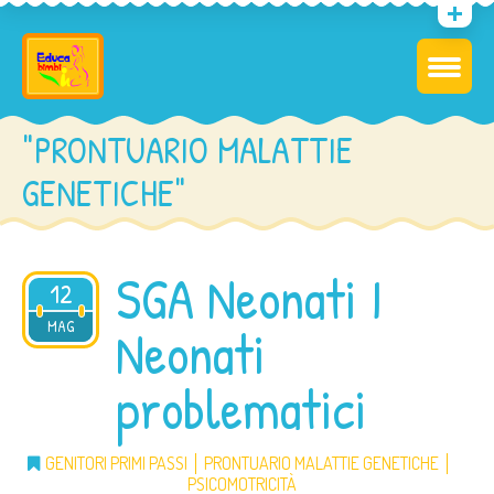
"PRONTUARIO MALATTIE
GENETICHE"
SGA Neonati I
12
MAG
2013
Neonati
problematici
GENITORI PRIMI PASSI
PRONTUARIO MALATTIE GENETICHE
PSICOMOTRICITÀ