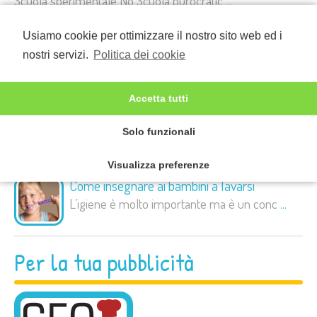
Scuola sperimentale No Scuola burocratic
...
Usiamo cookie per ottimizzare il nostro sito web ed i
La didattica a distanza
nostri servizi.
Politica dei cookie
Imparare ad utilizzare un personal compu
...
Accetta tutti
Camicino della fortuna: tradizione e
scaramanzia
Solo funzionali
Vivere le tradizioni è importante perché
...
Visualizza preferenze
Come insegnare ai bambini a lavarsi
L’igiene è molto importante ma è un conc
...
Per la tua pubblicità