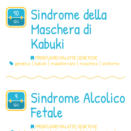
Sindrome della
10
2012
GIU
Maschera di
Kabuki
PRONTUARIO MALATTIE GENETICHE
genetica
kabuki
malattie-rare
maschera
sindrome
Sindrome Alcolico
9
2012
GIU
Fetale
PRONTUARIO MALATTIE GENETICHE