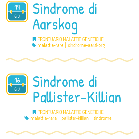
Sindrome di
19
2012
GIU
Aarskog
PRONTUARIO MALATTIE GENETICHE
malattie-rare
sindrome-aarskorg
Sindrome di
16
2012
GIU
Pallister-Killian
PRONTUARIO MALATTIE GENETICHE
malattia-rara
pallister-killian
sindrome