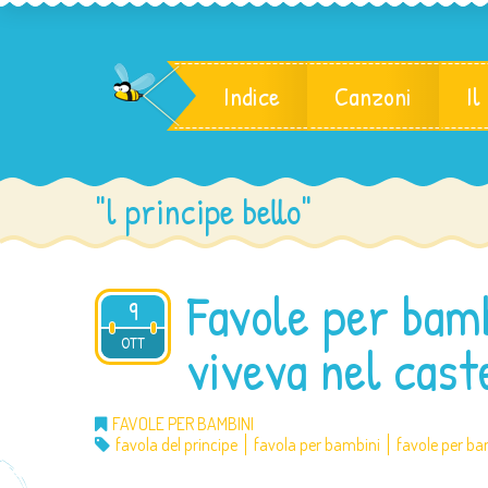
Indice
Canzoni
Il
"l principe bello"
Favole per bambi
9
2012
OTT
viveva nel cast
FAVOLE PER BAMBINI
favola del principe
favola per bambini
favole per ba