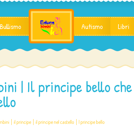
 Bullismo
Autismo
Libri
ni | Il principe bello che
ello
mbini
il principe
il principe nel castello
l principe bello