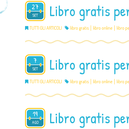
Libro gratis pe
27
2012
SET
TUTTI GLI ARTICOLI
libro gratis
libro online
libro p
Libro gratis pe
7
2012
SET
TUTTI GLI ARTICOLI
libro gratis
libro online
libro p
Libro gratis pe
19
2012
AGO