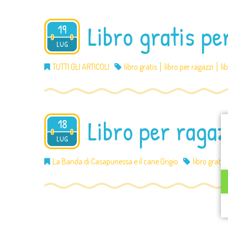
Libro gratis pe
19
2012
LUG
TUTTI GLI ARTICOLI
libro gratis
libro per ragazzi
li
Libro per ragaz
18
2012
LUG
La Banda di Casapunessa e il cane Grigio
libro gratis