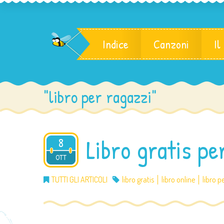
Indice
Canzoni
Il
"libro per ragazzi"
Libro gratis pe
8
2012
OTT
TUTTI GLI ARTICOLI
libro gratis
libro online
libro p