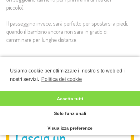
piccolo).
Il passeggino invece, sarà perfetto per spostarsi a piedi,
quando il bambino ancora non sarà in grado di
camminare per lunghe distanze.
Cosa ne pensate?
Usiamo cookie per ottimizzare il nostro sito web ed i
nostri servizi.
Politica dei cookie
21 Marzo 2015
ATTUALITÀ
Accetta tutti
Solo funzionali
Visualizza preferenze
Lascia un