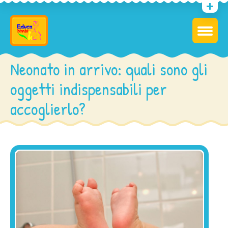
Neonato in arrivo: quali sono gli
oggetti indispensabili per
accoglierlo?