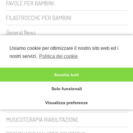
FAVOLE PER BAMBINI
FILASTROCCHE PER BAMBINI
General News
GENITORI PRIMI PASSI
Usiamo cookie per ottimizzare il nostro sito web ed i
nostri servizi.
Politica dei cookie
HANDICAP
Il Bullismo
Accetta tutti
Solo funzionali
La Banda di Casapunessa e il cane Grigio
Visualizza preferenze
LABIOPALATOSCHISI OSPEDALI
MUSICOTERAPIA RIABILITAZIONE