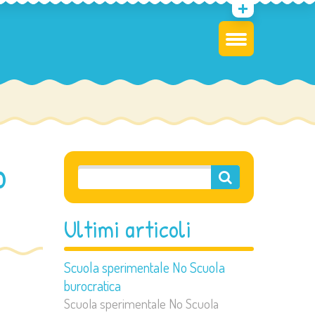
o
Ultimi articoli
Scuola sperimentale No Scuola
burocratica
Scuola sperimentale No Scuola