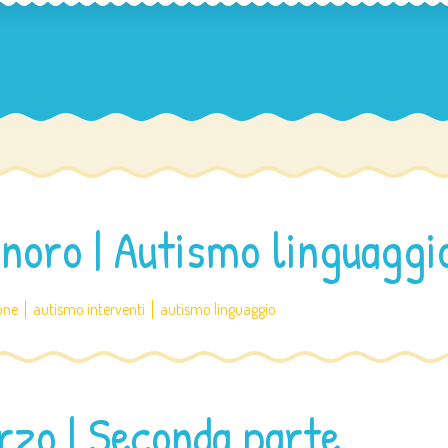
noro | Autismo linguaggi
one
autismo interventi
autismo linguaggio
rzo | Seconda parte