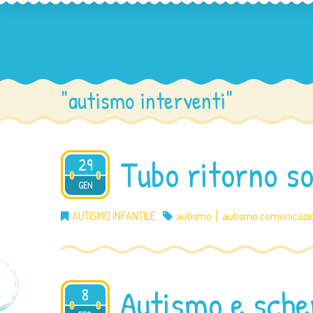
"autismo interventi"
Tubo ritorno so
29
2020
GEN
AUTISMO INFANTILE
autismo
autismo comunicazi
Autismo e sche
8