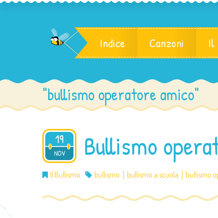
Indice
Canzoni
Il
"bullismo operatore amico"
Bullismo operat
19
NOV
2014
Il Bullismo
bullismo
bullismo a scuola
bullismo o