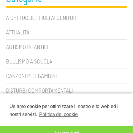
A CHI TOGLIE I FIGLI AI GENITORI
ATTUALITÀ
AUTISMO INFANTILE
BULLISMO A SCUOLA
CANZONI PER BAMBINI
DISTURBI COMPORTAMENTALI
EDUCARE I FIGLI
Usiamo cookie per ottimizzare il nostro sito web ed i
nostri servizi.
Politica dei cookie
FAVOLE PER BAMBINI
Accetta tutti