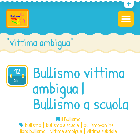
"vittima ambigua"
Bullismo vittima
12
2013
SET
ambigua |
Bullismo a scuola
Il Bullismo
bullismo
bullismo a scuola
bullismo-online
libro bullismo
vittima ambigua
vittima subdola