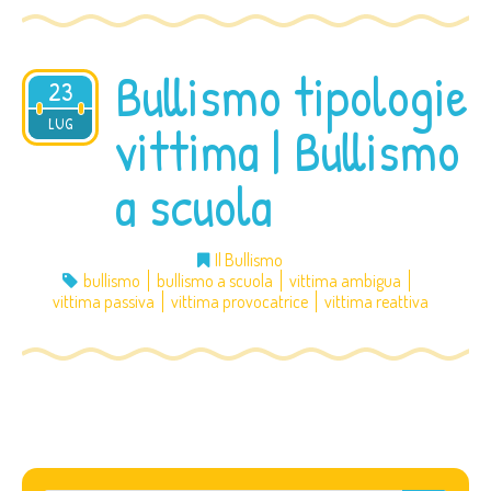
Bullismo tipologie
23
2013
LUG
vittima | Bullismo
a scuola
Il Bullismo
bullismo
bullismo a scuola
vittima ambigua
vittima passiva
vittima provocatrice
vittima reattiva