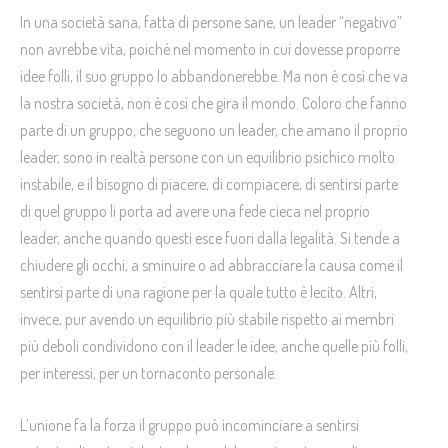
In una società sana, fatta di persone sane, un leader “negativo”
non avrebbe vita, poiché nel momento in cui dovesse proporre
idee folli, il suo gruppo lo abbandonerebbe. Ma non è così che va
la nostra società, non è così che gira il mondo. Coloro che fanno
parte di un gruppo, che seguono un leader, che amano il proprio
leader, sono in realtà persone con un equilibrio psichico molto
instabile, e il bisogno di piacere, di compiacere, di sentirsi parte
di quel gruppo li porta ad avere una fede cieca nel proprio
leader, anche quando questi esce fuori dalla legalità. Si tende a
chiudere gli occhi, a sminuire o ad abbracciare la causa come il
sentirsi parte di una ragione per la quale tutto è lecito. Altri,
invece, pur avendo un equilibrio più stabile rispetto ai membri
più deboli condividono con il leader le idee, anche quelle più folli,
per interessi, per un tornaconto personale.
L’unione fa la forza il gruppo può incominciare a sentirsi