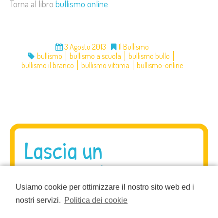
Torna al libro
bullismo online
3 Agosto 2013
Il Bullismo
bullismo
bullismo a scuola
bullismo bullo
bullismo il branco
bullismo vittima
bullismo-online
Lascia un
commento
Usiamo cookie per ottimizzare il nostro sito web ed i
nostri servizi.
Politica dei cookie
Il tuo indirizzo email non sarà pubblicato.
I campi
obbligatori sono contrassegnati
*