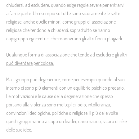
chiudersi, ad escludere, quando esige regole severe per entrarvi
a farne parte. Un esempio su tutte sono sicuramente le sette
religiose, anche quelle minori, come gruppi di associazione
religiosa che tendono a chiudersi, soprattutto se hanno
capigruppo egocentrici che manovrano gli altri fino a plagiarli.
Qualunque forma di associazione che tende ad escludere gli altri
può diventare pericolosa.
Ma il gruppo può degenerare, come per esempio quando al suo
interno ci sono più elementi con un equilibrio psichico precario.
Le motivazioni e le cause della degenerazione che spesso
portano alla violenza sono molteplici: odio, intolleranza,
convinzioni ideologiche, politiche o religiose. Il più delle volte
questi gruppi hanno a capo un leader, carismatico, sicuro di sé e
delle sue idee.