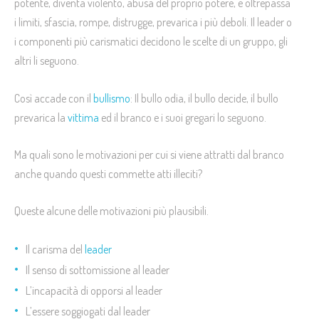
potente, diventa violento, abusa del proprio potere, e oltrepassa
i limiti, sfascia, rompe, distrugge, prevarica i più deboli. Il leader o
i componenti più carismatici decidono le scelte di un gruppo, gli
altri li seguono.
Così accade con il
bullismo
: Il bullo odia, il bullo decide, il bullo
prevarica la
vittima
ed il branco e i suoi gregari lo seguono.
Ma quali sono le motivazioni per cui si viene attratti dal branco
anche quando questi commette atti illeciti?
Queste alcune delle motivazioni più plausibili.
Il carisma del
leader
Il senso di sottomissione al leader
L’incapacità di opporsi al leader
L’essere soggiogati dal leader