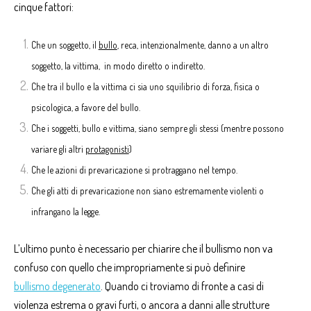
cinque fattori:
Che
un soggetto, il
bullo
, reca, intenzionalmente, danno a un altro
soggetto, la vittima, in modo diretto o indiretto.
Che tra il bullo e la vittima ci sia uno squilibrio di forza, fisica o
psicologica, a favore del bullo.
Che i soggetti, bullo e vittima, siano sempre gli stessi
(mentre possono
variare gli altri
protagonisti
)
Che le azioni di prevaricazione si protraggano nel tempo.
Che gli
atti di prevaricazione non siano estremamente violenti o
infrangano la legge.
L’ultimo punto è necessario per chiarire che il bullismo non va
confuso con quello che impropriamente si può definire
bullismo degenerato
. Quando ci troviamo di fronte a casi di
violenza estrema o gravi furti, o ancora a danni alle strutture