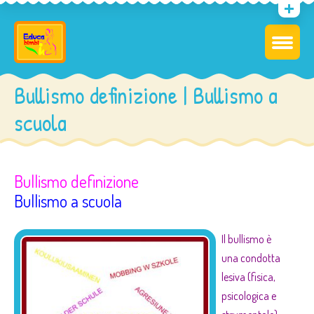
Bullismo definizione | Bullismo a
scuola
Bullismo definizione
Bullismo a scuola
Il bullismo è
una condotta
le
siva (fisica,
psicologica e