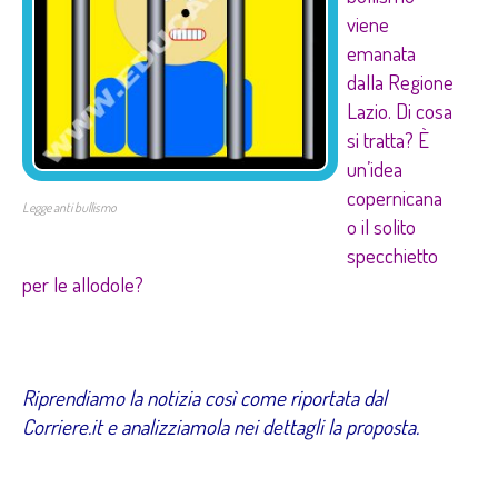
viene
emanata
dalla Regione
Lazio. Di cosa
si tratta? È
un’idea
copernicana
Legge anti bullismo
o il solito
specchietto
per le allodole?
–
Riprendiamo la notizia così come riportata dal
Corriere.it
e analizziamola nei dettagli la proposta.