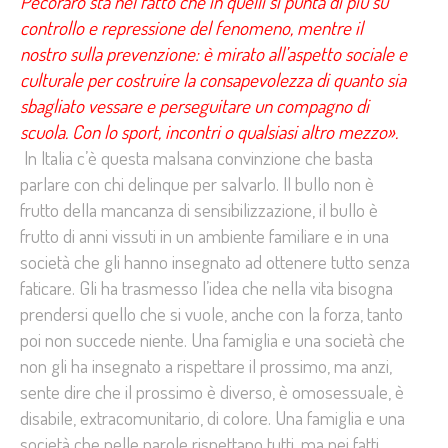
Pecoraro sta nel fatto che in quelli si punta di più su
controllo e repressione del fenomeno, mentre il
nostro sulla prevenzione: è mirato all’aspetto sociale e
culturale per costruire la consapevolezza di quanto sia
sbagliato vessare e perseguitare un compagno di
scuola. Con lo sport, incontri o qualsiasi altro mezzo».
In Italia c’è questa malsana convinzione che basta
parlare con chi delinque per salvarlo. Il bullo non è
frutto della mancanza di sensibilizzazione, il bullo è
frutto di anni vissuti in un ambiente familiare e in una
società che gli hanno insegnato ad ottenere tutto senza
faticare. Gli ha trasmesso l’idea che nella vita bisogna
prendersi quello che si vuole, anche con la forza, tanto
poi non succede niente. Una famiglia e una società che
non gli ha insegnato a rispettare il prossimo, ma anzi,
sente dire che il prossimo è diverso, è omosessuale, è
disabile, extracomunitario, di colore. Una famiglia e una
società che nelle parole rispettano tutti, ma nei fatti