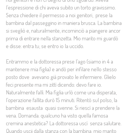
l’espressione di chi aveva subito un torto gravissimo.
Senza chiedere il permesso a noi genitori, prese la
bambina dal passeggino in maniera brusca. La bambina
si svegliò e, naturalmente, incominciò a piangere ancor
prima di entrare nella stanzetta. Mio marito mi guardò
e disse: entra tu, se entro io la uccido.
Entrammo e la dottoressa prese l’ago (siamo in 4 a
mantenere mia figlia) e andò per infilare nello stesso
posto dove avevano già provato le infermiere. Glielo
feci presente ma mi zittì dicendo: devo fare io.
Naturalmente fallì. Mia figlia urlò come una disperata,
l’operazione fallita durò 15 minuti. Ritentò sul polso, la
bambina esausta quasi svenne. Si riescì a prendere la
vena. Domanda: qualcuno ha visto quella famosa
cremina anestetica? La dottoressa uscì senza salutare.
Quando uscii dalla stanza con la bambina, mio marito