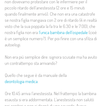
non dovevamo protestare con le infermiere per il
piccolo ritardo dell’anestesista (2 ore e 15 minuti
quando finalmente arrivò). Che non era una catastrofe
se nostra figlia mangiava con 2 ore di ritardo (4 in realtà
visto che la sua poppata la fa tra le 6.30 e le 7.00), che
nostra figlia non era
l’unica bambina dell’ospedale
(cioè
è un semplice numero?). Per poi finire con una sfilza di
autoelogi.
Non era più semplice dire: signora scusate ma ha avuto
un contrattempo sta arrivando?
Quello che segue è da manuale della
deontologia medica
:
Ore 10.45 arriva l’anestesista. Nel frattempo la bambina
esausta si era addormentata. L’anestesista non salutò
noi genitori e non ci degnò di uno sguardo. Aveva