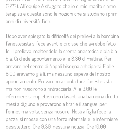
(????). All’equipe è sfuggito che io e mio marito siamo
terapisti e queste sono le nozioni che si studiano i primi
anni di università. Boh.
Dopo aver spiegato la difficoltà dei prelievi alla bambina
l’anestesista si fece avanti e ci disse che avrebbe fatto
lei il prelievo, mettendole la crema anestetica e bla bla
bla. Ci diede appuntamento alle 8.30 di mattina. Per
arrivare nel centro di Napoli bisogna anticiparsi. E alle
8.00 eravamo già lì, ma nessuno sapeva del nostro
appuntamento. Provarono a contattare l’anestesista
ma non riuscirono a rintracciarla. Alle 9.00 le
infermiere si impietosirono davanti una bambina di otto
mesi a digiuno e provarono a tirarle il sangue, per
l’ennesima volta, senza riuscire. Nostra figlia fece la
pazza, si mosse con una forza infernale e le infermiere
desistettero. Ore 9.30. nessuna notizia. Ore 10.00