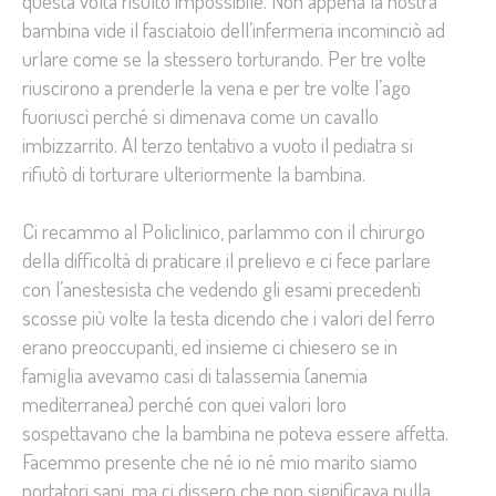
questa volta risultò impossibile. Non appena la nostra
bambina vide il fasciatoio dell’infermeria incominciò ad
urlare come se la stessero torturando. Per tre volte
riuscirono a prenderle la vena e per tre volte l’ago
fuoriuscì perché si dimenava come un cavallo
imbizzarrito. Al terzo tentativo a vuoto il pediatra si
rifiutò di torturare ulteriormente la bambina.
Ci recammo al Policlinico, parlammo con il chirurgo
della difficoltà di praticare il prelievo e ci fece parlare
con l’anestesista che vedendo gli esami precedenti
scosse più volte la testa dicendo che i valori del ferro
erano preoccupanti, ed insieme ci chiesero se in
famiglia avevamo casi di talassemia (anemia
mediterranea) perché con quei valori loro
sospettavano che la bambina ne poteva essere affetta.
Facemmo presente che né io né mio marito siamo
portatori sani, ma ci dissero che non significava nulla.