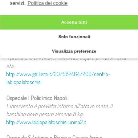
Ospedale Cisanello di Pisa
servizi.
Politica dei cookie
Il protocollo prevede l’intervento intorno al 6° mese
http://www.ao-pisa.toscana.it/index.php?
Accetta tutti
option=com_content&view=article&id=307%3Auo-
chirurgia-plastica&catid=132&Itemid=73&showall=1
Solo funzionali
Ospedali Galliera Genova
Visualizza preferenze
Il protocollo prevede l’intervento dopo il primo anno di
età
http://www.galliera.it/20/58/464/209/centro-
labiopalatoschisi
Ospedale I Policlinico Napoli
L’intervento è previsto intorno all’ottavo mese, il
bambino deve pesare almeno 8 kg.
http://www.labiopalatoschisi.unina2.it
Ospedale S.Antonio e Biagio e Cesare Arrigo