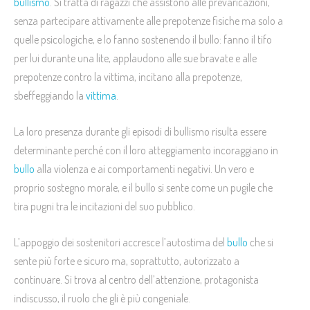
bullismo
. Si tratta di ragazzi che assistono alle prevaricazioni,
senza partecipare attivamente alle prepotenze fisiche ma solo a
quelle psicologiche, e lo fanno sostenendo il bullo: fanno il tifo
per lui durante una lite, applaudono alle sue bravate e alle
prepotenze contro la vittima, incitano alla prepotenze,
sbeffeggiando la
vittima
.
La loro presenza durante gli episodi di bullismo risulta essere
determinante perché con il loro atteggiamento incoraggiano in
bullo
alla violenza e ai comportamenti negativi. Un vero e
proprio sostegno morale, e il bullo si sente come un pugile che
tira pugni tra le incitazioni del suo pubblico.
L’appoggio dei sostenitori accresce l’autostima del
bullo
che si
sente più forte e sicuro ma, soprattutto, autorizzato a
continuare. Si trova al centro dell’attenzione, protagonista
indiscusso, il ruolo che gli è più congeniale.