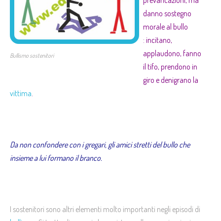
prevaricazioni, ma
danno sostegno
morale al
bullo
: incitano,
applaudono, fanno
Bullismo sostenitori
il tifo, prendono in
giro e denigrano la
vittima
.
Da non confondere con i gregari, gli amici stretti del
bullo
che
insieme a lui formano il branco.
I sostenitori sono altri elementi molto importanti negli episodi di