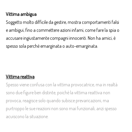
Vittima ambigua
Soggetto molto difficile da gestire, mostra comportamenti falsi
e ambigui, fino a commettere azioni infami, come fare la spia o
accusare ingiustamente compagni innocenti. Non ha amici, è
spesso sola perché emarginata o auto-emarginata.
Vittima reattiva
Spesso viene confusa con la vittima provocatrice, ma in realtà
sono due figure ben distinte, poiché la vittima reattiva non
provoca, reagisce solo quando subisce prevaricazioni, ma
purtroppo le sue reazioni non sono mai funzionali, anzi spesso
acuiscono la situazione.