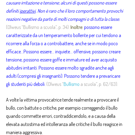
causare irritazione e tensione; alcuni di questi possono essere
definiti
iperattivi
. Non è raro che il loro comportamento provochi
reazioni negative da parte di molti compagni o di tutta la classe.
(Olweus “Bullismo a scuola”, p. 34).
Inoltre:
possono essere
caratterizzate da un temperamento bollente per cui tendono a
ricorrere alla forza o a controbattere, anche se in modo poco
efficace…Possono essere… inquiete… offensive, possono creare
tensione, possono essere goffe e immature ed aver acquisito
abitudini irritanti. Possono essere molto sgradite anche agli
adulti (compresi gli insegnanti). Possono tendere a prevaricare
gli studenti più deboli.
(Olweus “
Bullismo
a scuola”, p. 62/63).
A volte la vittima provocatrice tende realmente a provocare il
bullo, con battute o critiche, per esempio correggendo il bullo
quando commette errori, contraddicendolo, e a causa della
elevata autostima ed intolleranza alle critiche il bullo reagisce in
maniera aggressiva.