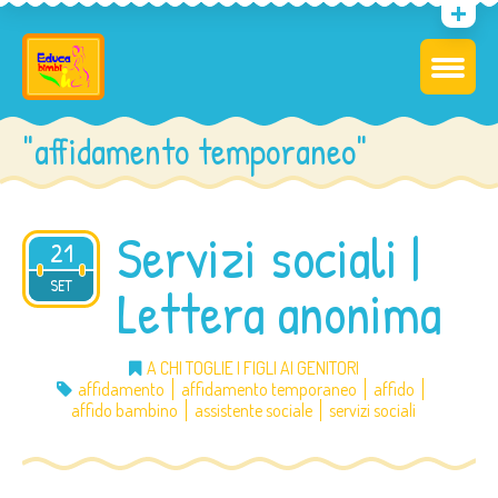
"affidamento temporaneo"
Servizi sociali |
21
2014
SET
Lettera anonima
A CHI TOGLIE I FIGLI AI GENITORI
affidamento
affidamento temporaneo
affido
affido bambino
assistente sociale
servizi sociali