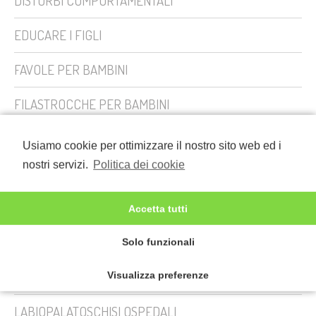
DISTURBI COMPORTAMENTALI
EDUCARE I FIGLI
FAVOLE PER BAMBINI
FILASTROCCHE PER BAMBINI
General News
Usiamo cookie per ottimizzare il nostro sito web ed i
nostri servizi.
Politica dei cookie
GENITORI PRIMI PASSI
HANDICAP
Accetta tutti
Il Bullismo
Solo funzionali
La Banda di Casapunessa e il cane Grigio
Visualizza preferenze
LABIOPALATOSCHISI OSPEDALI