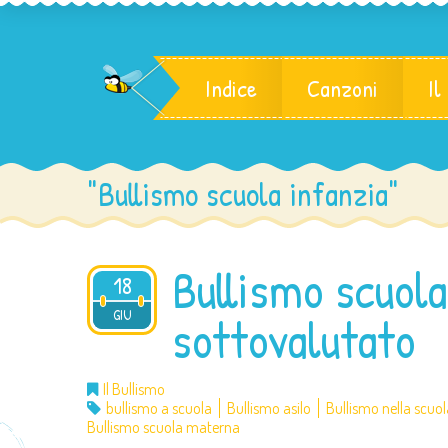
Indice
Canzoni
Il
"Bullismo scuola infanzia"
Bullismo scuola
18
2016
GIU
sottovalutato
Il Bullismo
bullismo a scuola
Bullismo asilo
Bullismo nella scuol
Bullismo scuola materna