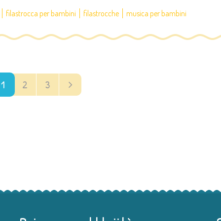
filastrocca per bambini
filastrocche
musica per bambini
1
2
3