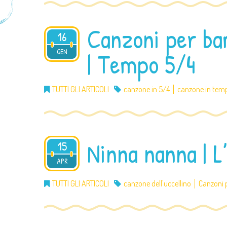
Canzoni per bam
16
2016
GEN
| Tempo 5/4
TUTTI GLI ARTICOLI
canzone in 5/4
canzone in temp
Ninna nanna | L
15
2015
APR
TUTTI GLI ARTICOLI
canzone dell'uccellino
Canzoni 