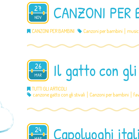
CANZONI PER 
27
NOV
2014
CANZONI PER BAMBINI
Canzoni per bambini
music
Il gatto con gli
26
MAR
2014
TUTTI GLI ARTICOLI
canzone gatto con gli stivali
Canzoni per bambini
fa
Capoluoghi italia
24
MAR
2014