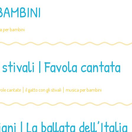
BAMBINI
a per bambini
 stivali | Favola cantata
vole cantate
il gatto con gli stivali
musica per bambini
ni | La ballata dell’Italia