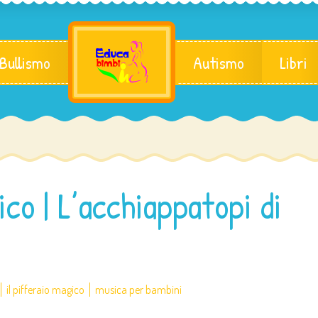
 Bullismo
Autismo
Libri
ico | L’acchiappatopi di
il pifferaio magico
musica per bambini