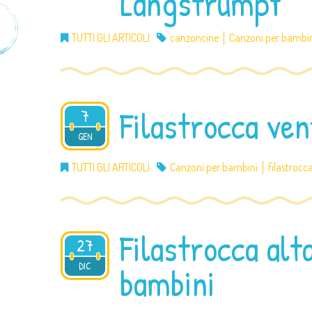
Langstrumpf
TUTTI GLI ARTICOLI
canzoncine
Canzoni per bambi
Filastrocca ven
7
2014
GEN
TUTTI GLI ARTICOLI
Canzoni per bambini
filastrocc
Filastrocca alt
27
2013
DIC
bambini