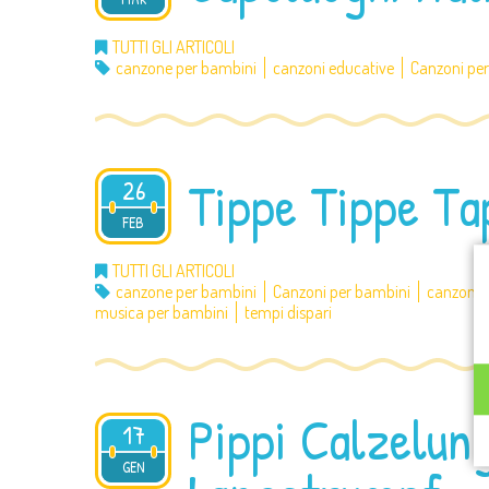
TUTTI GLI ARTICOLI
canzone per bambini
canzoni educative
Canzoni pe
Tippe Tippe Ta
26
2014
FEB
TUTTI GLI ARTICOLI
canzone per bambini
Canzoni per bambini
canzoni p
musica per bambini
tempi dispari
Pippi Calzelung
17
2014
GEN