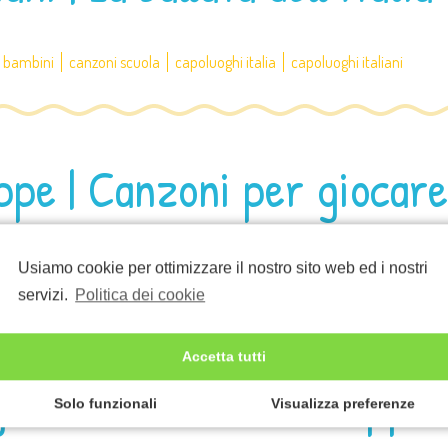
r bambini
canzoni scuola
capoluoghi italia
capoluoghi italiani
ppe | Canzoni per giocare
er giocare
canzoni per la scuola
canzoni tempi dispari
Usiamo cookie per ottimizzare il nostro sito web ed i nostri
servizi.
Politica dei cookie
Accetta tutti
he | Traduzione di Pippi
Solo funzionali
Visualizza preferenze