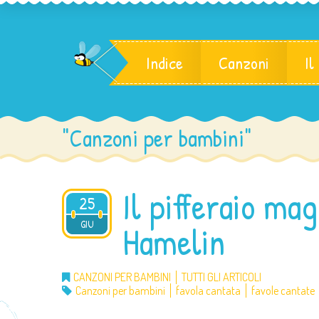
Indice
Canzoni
Il
"Canzoni per bambini"
Il pifferaio mag
25
2016
GIU
Hamelin
CANZONI PER BAMBINI
TUTTI GLI ARTICOLI
Canzoni per bambini
favola cantata
favole cantate