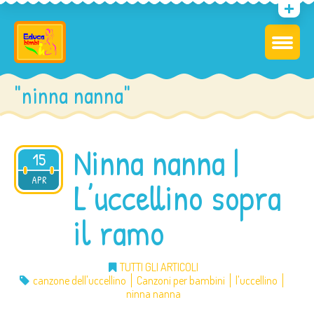
"ninna nanna"
Ninna nanna |
15
2015
APR
L’uccellino sopra
il ramo
TUTTI GLI ARTICOLI
canzone dell'uccellino
Canzoni per bambini
l'uccellino
ninna nanna