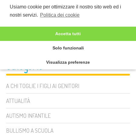
Seguici sui Social
Usiamo cookie per ottimizzare il nostro sito web ed i
nostri servizi.
Politica dei cookie
Accetta tutti
Solo funzionali
Categorie
Visualizza preferenze
A CHI TOGLIE I FIGLI AI GENITORI
ATTUALITÀ
AUTISMO INFANTILE
BULLISMO A SCUOLA