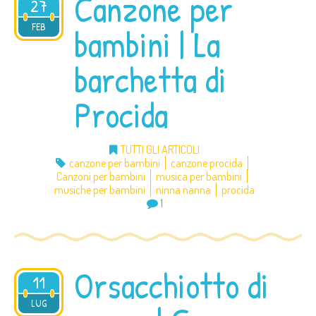
Canzone per
27
2013
FEB
bambini | La
barchetta di
Procida
TUTTI GLI ARTICOLI
canzone per bambini
canzone procida
Canzoni per bambini
musica per bambini
musiche per bambini
ninna nanna
procida
1
Orsacchiotto di
11
2012
LUG