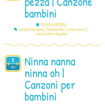
pezza | Canzone
bambini
TUTTI GLI ARTICOLI
canzoni-bambini
filastrocche
ninna nanna
orsacchiotto-di-pezza
Ninna nanna
8
2012
GIU
ninna oh |
Canzoni per
bambini