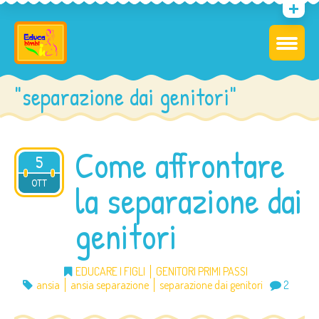
"separazione dai genitori"
Come affrontare
5
2012
OTT
la separazione dai
genitori
EDUCARE I FIGLI
GENITORI PRIMI PASSI
ansia
ansia separazione
separazione dai genitori
2