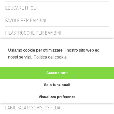
EDUCARE I FIGLI
FAVOLE PER BAMBINI
FILASTROCCHE PER BAMBINI
General News
Usiamo cookie per ottimizzare il nostro sito web ed i
GENITORI PRIMI PASSI
nostri servizi.
Politica dei cookie
HANDICAP
Accetta tutti
Il Bullismo
Solo funzionali
La Banda di Casapunessa e il cane Grigio
Visualizza preferenze
LABIOPALATOSCHISI OSPEDALI