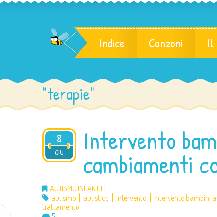
Indice
Canzoni
Il
"terapie"
Intervento bamb
8
2012
GIU
cambiamenti co
AUTISMO INFANTILE
autismo
autistico
intervento
intervento bambini au
trattamento
5