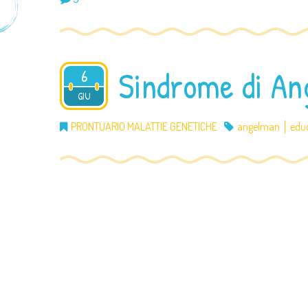
Sindrome di A
6
2012
GIU
PRONTUARIO MALATTIE GENETICHE
angelman
edu