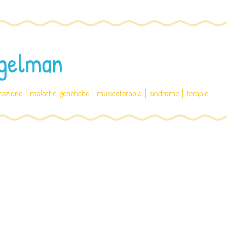
ngelman
cazione
malattie-genetiche
musicoterapia
sindrome
terapie