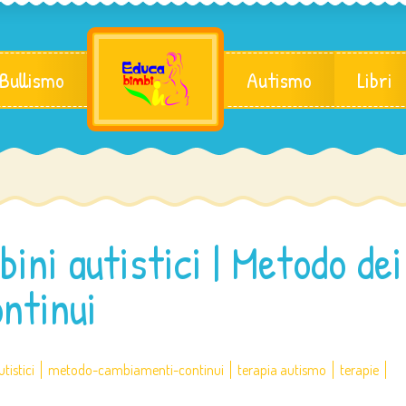
 Bullismo
Autismo
Libri
ini autistici | Metodo dei
ntinui
tistici
metodo-cambiamenti-continui
terapia autismo
terapie