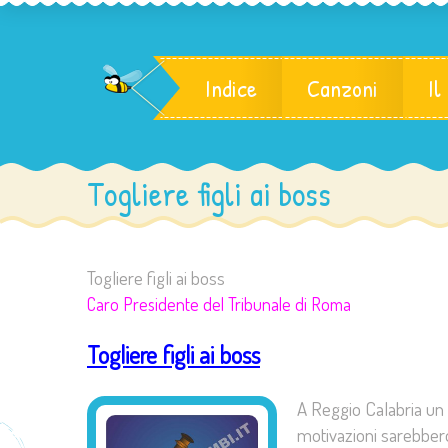
Indice
Canzoni
Il
Togliere figli ai boss
Togliere figli ai boss
Caro Presidente del Tribunale di Roma
Togliere figli ai boss
A Reggio Calabria un 
motivazioni sarebbero