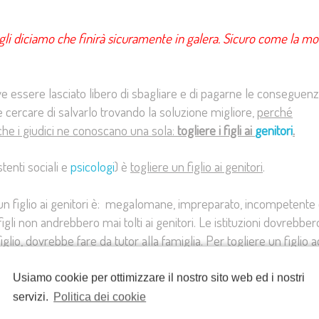
 gli diciamo che finirà sicuramente in galera. Sicuro come la mo
eve essere lasciato libero di sbagliare e di pagarne le conseguenz
cercare di salvarlo trovando la soluzione migliore,
perché
he i giudici ne conoscano una sola:
togliere i figli ai
genitori
.
stenti sociali e
psicologi
) è
togliere un figlio ai genitori
.
 un figlio ai genitori è: megalomane, impreparato, incompetente
gli non andrebbero mai tolti ai genitori. Le istituzioni dovrebber
iglio, dovrebbe fare da tutor alla famiglia. Per togliere un figlio 
hiato di atti abominevoli e che non voglia fare niente per cambi
Usiamo cookie per ottimizzare il nostro sito web ed i nostri
o capirebbero una cosa semplicissima: solo se un bambino vuole
servizi.
Politica dei cookie
 prendere in considerazione l’ipotesi.