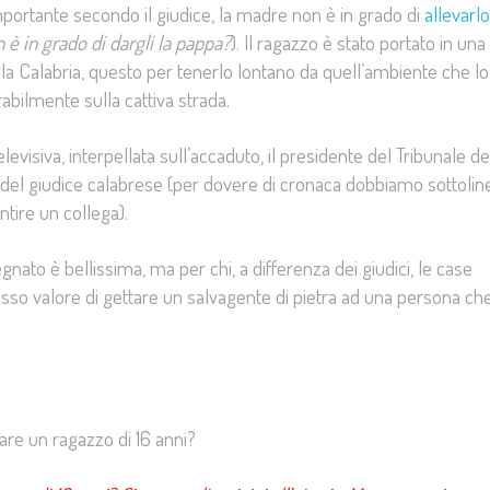
mportante secondo il giudice, la madre non è in grado di
allevarlo
 è in grado di dargli la pappa?
). Il ragazzo è stato portato in una
alla Calabria, questo per tenerlo lontano da quell’ambiente che lo
abilmente sulla cattiva strada.
levisiva, interpellata sull’accaduto, il presidente del Tribunale de
i del giudice calabrese (per dovere di cronaca dobbiamo sottolin
tire un collega).
gnato è bellissima, ma per chi, a differenza dei giudici, le case
tesso valore di gettare un salvagente di pietra ad una persona ch
iare un ragazzo di 16 anni?