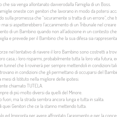
che sia venga allontanato davverodalla Famiglia di un Boss.
 Famiglie oneste con genitori che lavorano in modo da potersi acc
 sulla promessa che “sicuramente si tratta di un errore”, che t
che mai si aspetterebbero l’accanimento di un Tribunale nel creare 
mento di un Bambino quando non all’adozione in un contesto ch
miglia e prevede per il Bambino che la sua difesa sia rappresenta
orze nel tentativo di riavere il loro Bambino sono costretti a trov
loro casa, i loro risparmi, probabilmente tutta la loro vita futura, ed
un tunnel che li rovinerà per sempre mettendoli in condizioni tali
i trovano in condizioni che gli permettano di occuparsi del Bambi
esi di Istituto nella migliore delle ipotesi.
mente chiamato TUTELA.
pre di più molto diversi da quelli del Minore.
fuori, ma la strada sembra ancora lunga e tutta in salita.
 quei Genitori che ce la stanno mettendo tutta.
tolo ed Impronta per avere affrontato l’argomento e per la conce