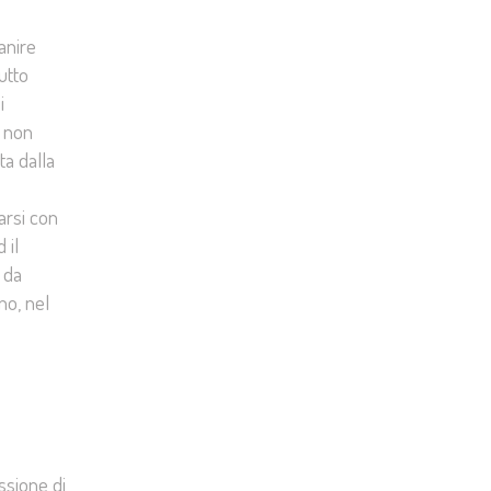
anire
utto
i
e non
ta dalla
arsi con
 il
 da
no, nel
ssione di