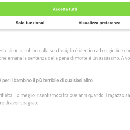
Accetta tutti
bino di età inferiore ai dieci anni, che ha subito abusi sessuali d
adre
, ma:
voglio che mio padre non mi faccia più quelle cose
.
Solo funzionali
Visualizza preferenze
o di un bambino dalla sua famiglia è identico ad un giudice ch
che emana la sentenza della pena di morte è un assassino. A voi 
er il bambino il più terribile di qualsiasi altro.
ifletta… o meglio, risentiamoci tra due anni quando il ragazzo s
e di aver sbagliato.