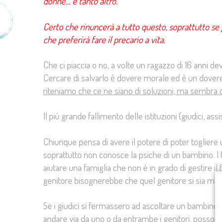
donne… e tanto altro.
Certo che rinuncerà a tutto questo, soprattutto se
che preferirà fare il precario a vita.
Che ci piaccia o no, a volte un ragazzo di 16 anni d
Cercare di salvarlo è dovere morale ed è un dovere 
riteniamo che ce ne siano di soluzioni, ma sembra c
Il più grande fallimento delle istituzioni (giudici, assi
Chiunque pensa di avere il potere di poter togliere
soprattutto non conosce la psiche di un bambino. I fi
aiutare una famiglia che non è in grado di gestire il f
genitore bisognerebbe che quel genitore si sia macc
Se i giudici si fermassero ad ascoltare un bambin
andare via da uno o da entrambe i genitori, possono