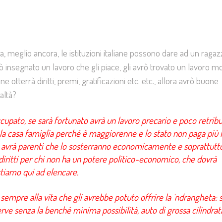
, meglio ancora, le istituzioni italiane possono dare ad un ragaz
rò insegnato un lavoro che gli piace, gli avrò trovato un lavoro m
tterrà diritti, premi, gratificazioni etc. etc., allora avrò buone
altà?
cupato, se sarà fortunato avrà un lavoro precario e poco retribu
e la casa famiglia perché è maggiorenne e lo stato non paga più 
on avrà parenti che lo sosterranno economicamente e soprattutt
 diritti per chi non ha un potere politico-economico, che dovrà
stiamo qui ad elencare.
sempre alla vita che gli avrebbe potuto offrire la ‘ndrangheta: s
rve senza la benché minima possibilità, auto di grossa cilindrat