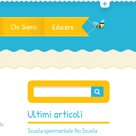
Chi Siamo
Educare
Ultimi articoli
 le
Scuola sperimentale No Scuola