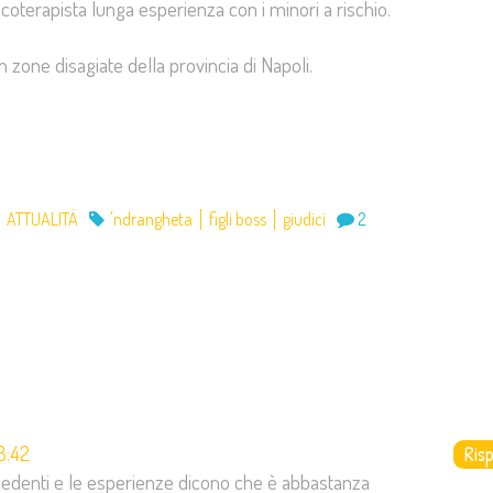
rapista lunga esperienza con i minori a rischio.
n zone disagiate della provincia di Napoli.
ATTUALITÀ
'ndrangheta
figli boss
giudici
2
8:42
Ris
recedenti e le esperienze dicono che è abbastanza