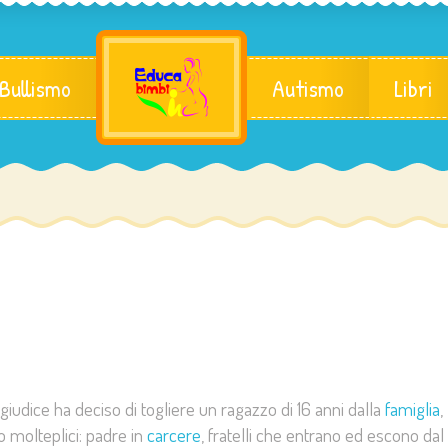
 Bullismo
Autismo
Libri
giudice ha deciso di togliere un ragazzo di 16 anni dalla
famiglia
,
 molteplici: padre in
carcere
, fratelli che entrano ed escono dal