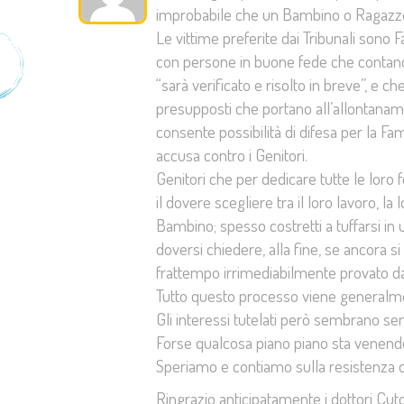
improbabile che un Bambino o Ragazzo 
Le vittime preferite dai Tribunali sono
con persone in buone fede che contando
“sarà verificato e risolto in breve”, e 
presupposti che portano all’allontana
consente possibilità di difesa per la Fa
accusa contro i Genitori.
Genitori che per dedicare tutte le loro f
il dovere scegliere tra il loro lavoro, la 
Bambino; spesso costretti a tuffarsi in 
doversi chiedere, alla fine, se ancora s
frattempo irrimediabilmente provato da m
Tutto questo processo viene general
Gli interessi tutelati però sembrano sem
Forse qualcosa piano piano sta venendo 
Speriamo e contiamo sulla resistenza di
Ringrazio anticipatamente i dottori Cu