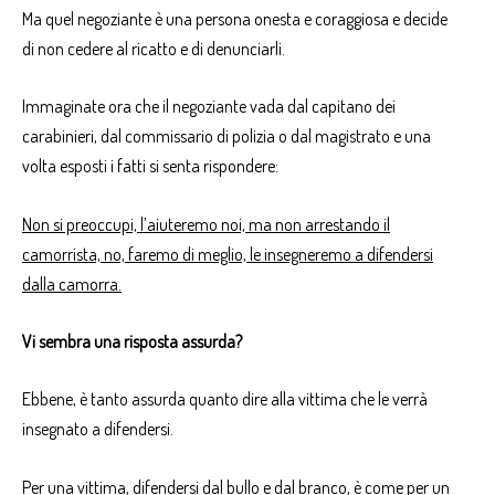
Ma quel negoziante è una persona onesta e coraggiosa e decide
di non cedere al ricatto e di denunciarli.
Immaginate ora che il negoziante vada dal capitano dei
carabinieri, dal commissario di polizia o dal magistrato e una
volta esposti i fatti si senta rispondere:
Non si preoccupi, l’aiuteremo noi, ma non arrestando il
camorrista, no, faremo di meglio, le insegneremo a difendersi
dalla camorra.
Vi sembra una risposta assurda?
Ebbene, è tanto assurda quanto dire alla vittima che le verrà
insegnato a difendersi.
Per una vittima, difendersi dal bullo e dal branco, è come per un