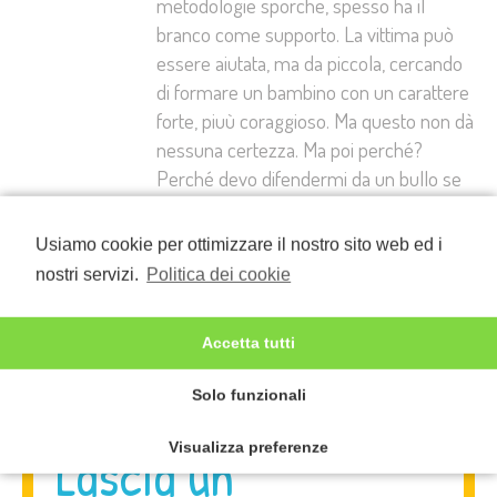
metodologie sporche, spesso ha il
branco come supporto. La vittima può
essere aiutata, ma da piccola, cercando
di formare un bambino con un carattere
forte, piuù coraggioso. Ma questo non dà
nessuna certezza. Ma poi perché?
Perché devo difendermi da un bullo se
non gli ho fatto niente, se me ne stavo
per i fatti miei? È il bullo che non deve
Usiamo cookie per ottimizzare il nostro sito web ed i
“bullizzarmi” è la società (in questo caso
nostri servizi.
Politica dei cookie
la scuola e gli insegnanti) a dover farlo
smettere.
Accetta tutti
Solo funzionali
Visualizza preferenze
Lascia un