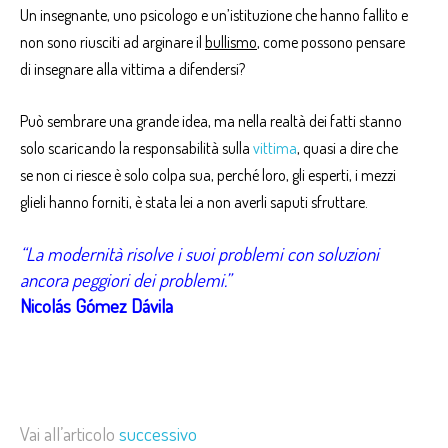
Un insegnante, uno psicologo e un’istituzione che hanno fallito e
non sono riusciti ad arginare il
bullismo
, come possono pensare
di insegnare alla vittima a difendersi?
Può sembrare una grande idea, ma nella realtà dei fatti stanno
solo scaricando la responsabilità sulla
vittima
, quasi a dire che
se non ci riesce è solo colpa sua, perché loro, gli esperti, i mezzi
glieli hanno forniti, è stata lei a non averli saputi sfruttare.
“La modernità risolve i suoi problemi con soluzioni
ancora peggiori dei problemi.”
Nicolás Gómez Dávila
Vai all’articolo
successivo