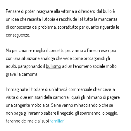
Pensare di poter insegnare alla vittima a difendersi dal bullo è
un idea che rasenta l’utopia e racchiude i sé tutta la mancanza
di conoscenza del problema, soprattutto per quanto riguarda le
conseguenze.
Ma per chiarire meglio il concetto proviamo a fare un esempio
con una situazione analoga che vede come protagonisti gli
adulti, paragonando
il
bullismo
ad un fenomeno sociale molto
grave: la camorra.
Immaginate il titolare di un’attività commerciale che riceve la
visita di due emissari della camorra i quali gli intimano di pagare
una tangente molto alta. Se ne vanno minacciandolo che se
non paga gli faranno saltare il negozio, gli spareranno, o peggio,
faranno del male ai suoi
familiari
.