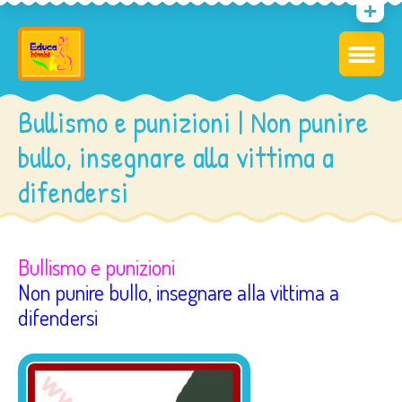
Bullismo e punizioni | Non punire
bullo, insegnare alla vittima a
difendersi
Bullismo e punizioni
Non punire bullo, insegnare alla vittima a
difendersi
–