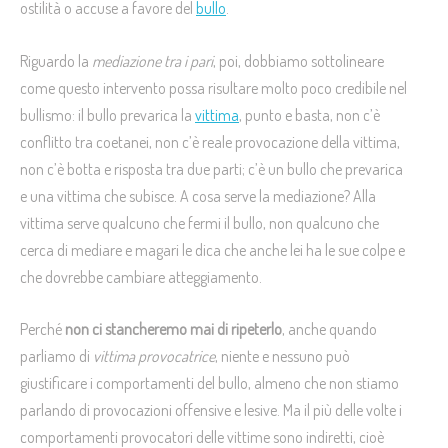
ostilità o accuse a favore del
bullo
.
Riguardo la
mediazione tra i pari
, poi, dobbiamo sottolineare
come questo intervento possa risultare molto poco credibile nel
bullismo: il bullo prevarica la
vittima
, punto e basta, non c’è
conflitto tra coetanei, non c’è reale provocazione della vittima,
non c’è botta e risposta tra due parti; c’è un bullo che prevarica
e una vittima che subisce. A cosa serve la mediazione? Alla
vittima serve qualcuno che fermi il bullo, non qualcuno che
cerca di mediare e magari le dica che anche lei ha le sue colpe e
che dovrebbe cambiare atteggiamento.
Perché
non ci stancheremo mai di ripeterlo
, anche quando
parliamo di
vittima provocatrice
, niente e nessuno può
giustificare i comportamenti del bullo, almeno che non stiamo
parlando di provocazioni offensive e lesive. Ma il più delle volte i
comportamenti provocatori delle vittime sono indiretti, cioè