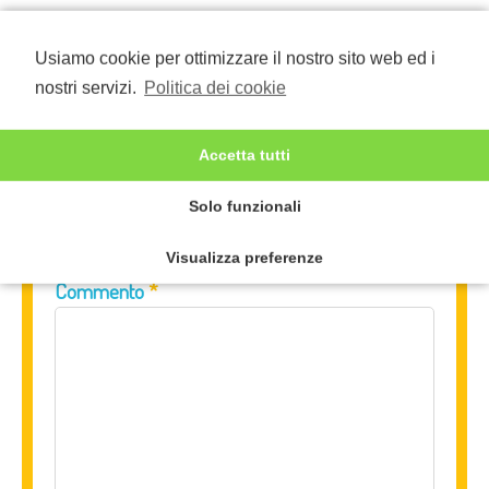
Usiamo cookie per ottimizzare il nostro sito web ed i
Lascia un
nostri servizi.
Politica dei cookie
commento
Accetta tutti
Solo funzionali
Il tuo indirizzo email non sarà pubblicato.
I campi
obbligatori sono contrassegnati
*
Visualizza preferenze
Commento
*