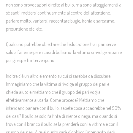
non sono provocazioni dirette al bullo, ma sono atteggiamenti a
sé santi: mettersi continuamente al centro dell’attenzione,
parlare molto, vantarsi, raccontare bugie, ironia e sarcasmo,
presunzione etc. etc.!
Qualcuno potrebbe obiettare che l’educazione tra i pari serve
solo a far emergere i casi di bullismo: la vittima si rivolge ai pari e
poi gli esperti intervengono
Inoltre c’è un altro elemento su cui ci sarebbe da discutere.
Immaginiamo che la vittima si rivolga al gruppo dei pari e
chieda aiuto e mettiamo che il gruppo dei pari voglia
effettivamente aiutarla. Come procede? Mettiamo che
intendano parlare con il bullo, sapete cosa accadrebbe nel 90%
dei casi? Il bullo se solo fa finta di niente o nega, ma quando si
trova con il branco il bullo se la prenderà con la vittima e con il
gruppo dei pari. A quel punto sarà d’obbligo l’intervento degli