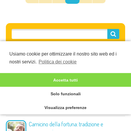
Ultimi articoli
Usiamo cookie per ottimizzare il nostro sito web ed i
nostri servizi.
Politica dei cookie
Scuola sperimentale No Scuola burocratica
Scuola sperimentale No Scuola burocratic
...
Accetta tutti
La didattica a distanza
Solo funzionali
Imparare ad utilizzare un personal compu
...
Visualizza preferenze
Camicino della fortuna: tradizione e