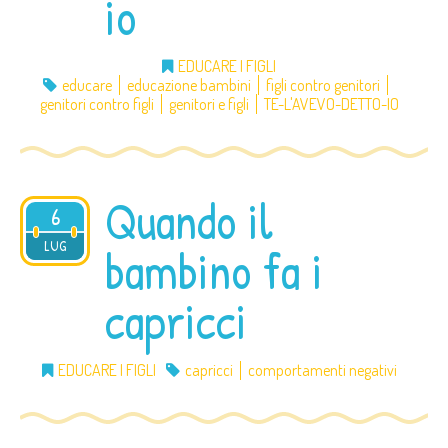
io
EDUCARE I FIGLI
educare
educazione bambini
figli contro genitori
genitori contro figli
genitori e figli
TE-L'AVEVO-DETTO-IO
Quando il
6
2012
LUG
bambino fa i
capricci
EDUCARE I FIGLI
capricci
comportamenti negativi