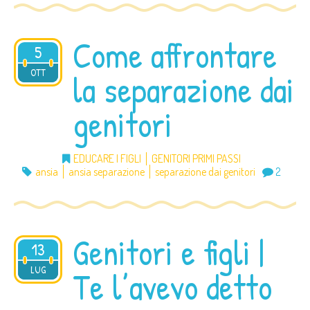
Come affrontare
5
2012
OTT
la separazione dai
genitori
EDUCARE I FIGLI
GENITORI PRIMI PASSI
ansia
ansia separazione
separazione dai genitori
2
Genitori e figli |
13
2012
LUG
Te l’avevo detto