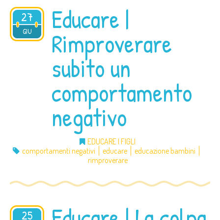
Educare |
27
2012
GIU
Rimproverare
subito un
comportamento
negativo
EDUCARE I FIGLI
comportamenti negativi
educare
educazione bambini
rimproverare
Educare | La colpa
25