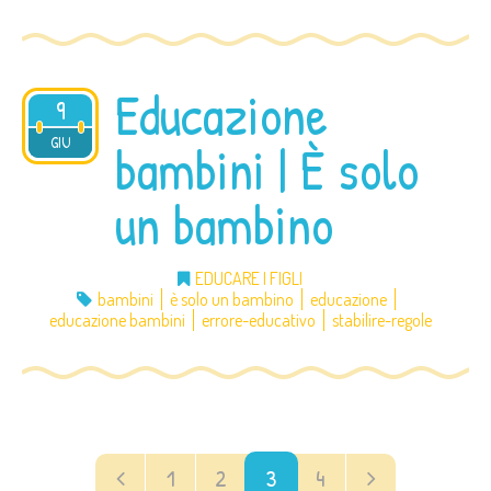
Educazione
9
2012
GIU
bambini | È solo
un bambino
EDUCARE I FIGLI
bambini
è solo un bambino
educazione
educazione bambini
errore-educativo
stabilire-regole
1
2
3
4