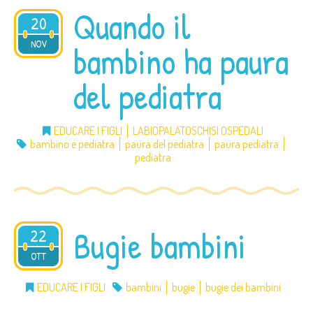
Quando il
20
2012
NOV
bambino ha paura
del pediatra
EDUCARE I FIGLI
LABIOPALATOSCHISI OSPEDALI
bambino e pediatra
paura del pediatra
paura pediatra
pediatra
Bugie bambini
22
2012
OTT
EDUCARE I FIGLI
bambini
bugie
bugie dei bambini