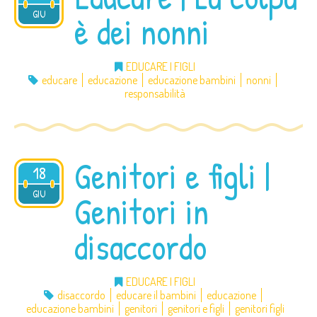
2012
GIU
è dei nonni
EDUCARE I FIGLI
educare
educazione
educazione bambini
nonni
responsabilità
Genitori e figli |
18
2012
GIU
Genitori in
disaccordo
EDUCARE I FIGLI
disaccordo
educare il bambini
educazione
educazione bambini
genitori
genitori e figli
genitori figli