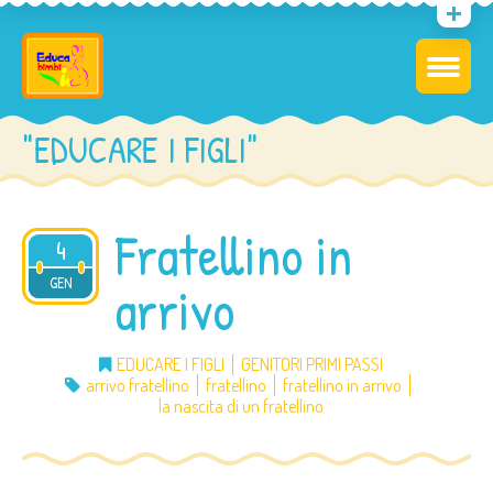
"EDUCARE I FIGLI"
Fratellino in
4
2013
GEN
arrivo
EDUCARE I FIGLI
GENITORI PRIMI PASSI
arrivo fratellino
fratellino
fratellino in arrivo
la nascita di un fratellino