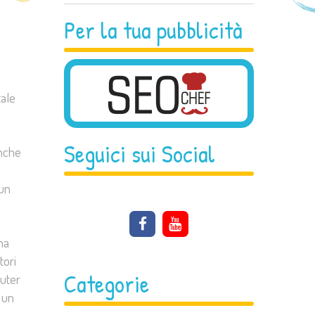
Per la tua pubblicità
ale
.
Seguici sui Social
anche
 un
na
tori
Categorie
uter
 un