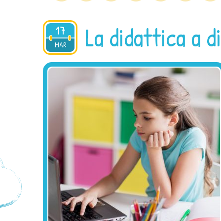
La didattica a 
17
2021
MAR