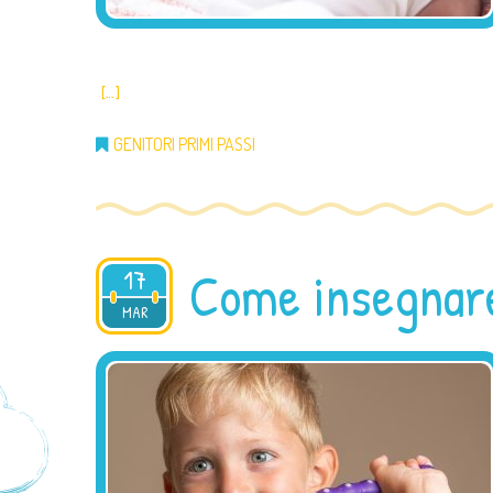
[…]
GENITORI PRIMI PASSI
Come insegnare
17
2021
MAR