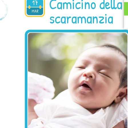
Camicino della 
17
2021
MAR
scaramanzia