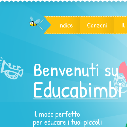
Indice
Canzoni
Il
Benvenuti su
Educabimbi
Il modo perfetto
per educare i tuoi piccoli