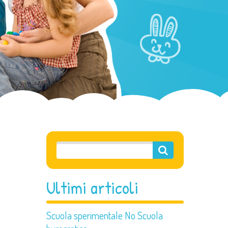
Ultimi articoli
Scuola sperimentale No Scuola