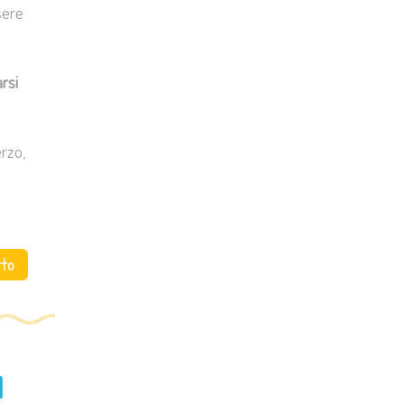
sere
rsi
erzo,
tto
a