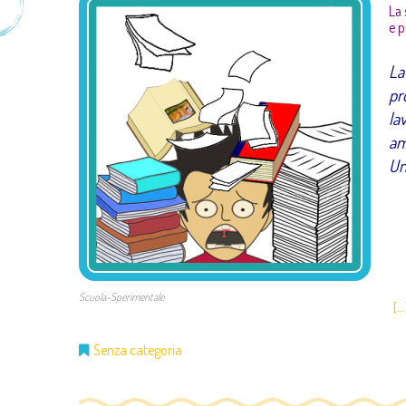
La 
e p
La
pr
la
am
Un
Scuola-Sperimentale
[…
Senza categoria