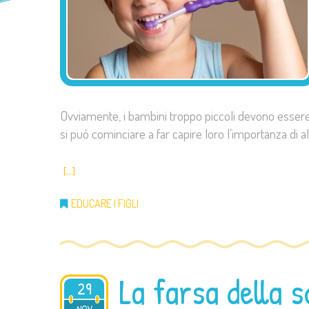
Ovviamente, i bambini troppo piccoli devono essere l
si può cominciare a far capire loro l’importanza di al
[…]
EDUCARE I FIGLI
La farsa della s
29
2020
NOV