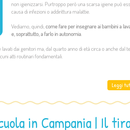
non igienizzarsi. Purtroppo però una scarsa igiene può es
causa di infezioni o addirittura malattie.
Vediamo, quindi,
come fare per insegnare ai bambini a lava
e, soprattutto, a farlo in autonomia
.
avati dai genitori ma, dal quarto anno di età circa o anche dal t
cuni atti routinari fondamentali.
Leggi tu
cuola in Campania | Il tir