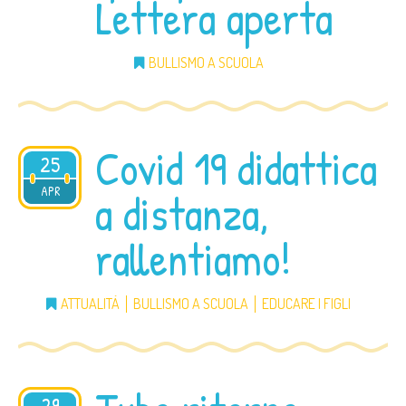
Lettera aperta
BULLISMO A SCUOLA
Covid 19 didattica
25
2020
APR
a distanza,
rallentiamo!
ATTUALITÀ
BULLISMO A SCUOLA
EDUCARE I FIGLI
29