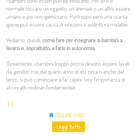
I bambini sono esseri puri ed innocenti. Per loro è
normale toccare un oggetto, un animale o un altro essere
umano e poi non igienizzarsi. Purtroppo però una scarsa
igiene può essere causa di infezioni o addirittura malattie.
Vediamo, quindi,
come fare per insegnare ai bambini a
lavarsi e, soprattutto, a farlo in autonomia
.
Ovviamente, i bambini troppo piccoli devono essere lavati
dai genitori ma, dal quarto anno di età circa o anche dal
terzo, si può cominciare a far capire loro l’importanza di
alcuni atti routinari fondamentali.
[…]
EDUCARE I FIGLI
Leggi tutto