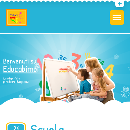
Benvenuti su
Educabimbi
Il modo perfetto
per educare i tuoi piccoli
Scuola
26