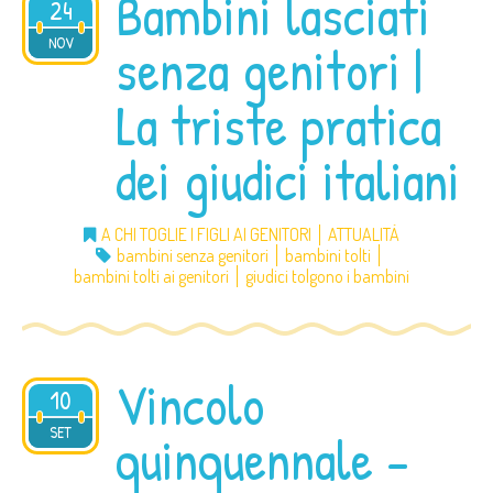
Bambini lasciati
24
2020
NOV
senza genitori |
La triste pratica
dei giudici italiani
A CHI TOGLIE I FIGLI AI GENITORI
ATTUALITÀ
bambini senza genitori
bambini tolti
bambini tolti ai genitori
giudici tolgono i bambini
Vincolo
10
2020
SET
quinquennale –