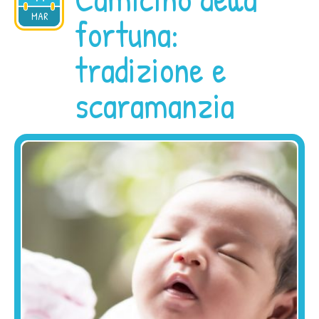
2021
MAR
fortuna:
tradizione e
scaramanzia