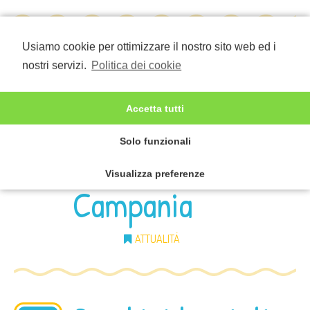
Usiamo cookie per ottimizzare il nostro sito web ed i
La farsa della
29
nostri servizi.
Politica dei cookie
2020
NOV
scuola in
Accetta tutti
Campania | Il tira
Solo funzionali
e molla in
Visualizza preferenze
Campania
ATTUALITÀ