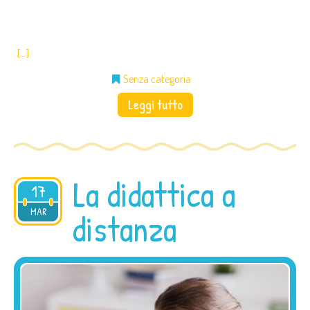
[…]
Senza categoria
Leggi tutto
La didattica a
17
2021
MAR
distanza