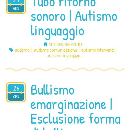
Tubo ritorno
2020
GEN
sonoro | Autismo
linguaggio
AUTISMO INFANTILE
autismo
autismo comunicazione
autismo interventi
autismo linguaggio
Bullismo
26
2020
GEN
emarginazione |
Esclusione forma