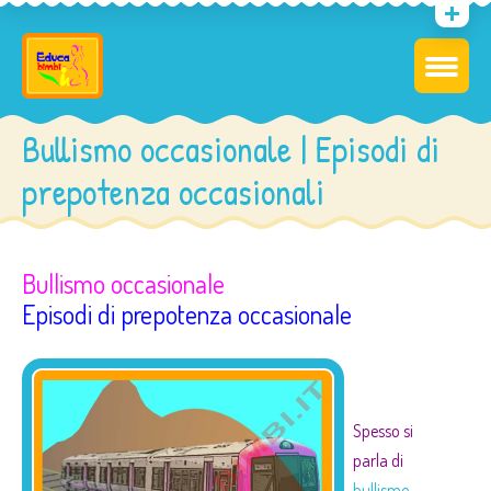
Bullismo occasionale | Episodi di
prepotenza occasionali
Bullismo occasionale
Episodi di prepotenza occasionale
Spesso si
parla di
bullismo