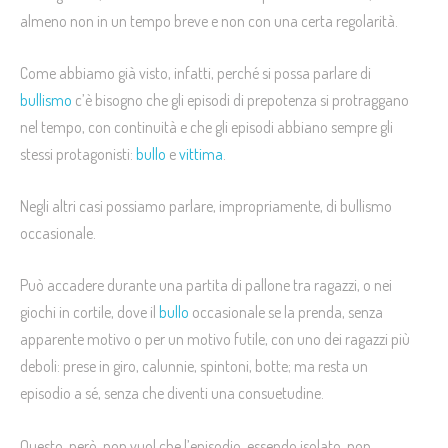
almeno non in un tempo breve e non con una certa regolarità.
Come abbiamo già visto, infatti, perché si possa parlare di
bullismo
c’è bisogno che gli episodi di prepotenza si protraggano
nel tempo, con continuità e che gli episodi abbiano sempre gli
stessi protagonisti:
bullo
e
vittima
.
Negli altri casi possiamo parlare, impropriamente, di bullismo
occasionale.
Può accadere durante una partita di pallone tra ragazzi, o nei
giochi in cortile, dove il
bullo
occasionale se la prenda, senza
apparente motivo o per un motivo futile, con uno dei ragazzi più
deboli: prese in giro, calunnie, spintoni, botte; ma resta un
episodio a sé, senza che diventi una consuetudine.
Questo, però, non vuol che l’episodio, essendo isolato, non