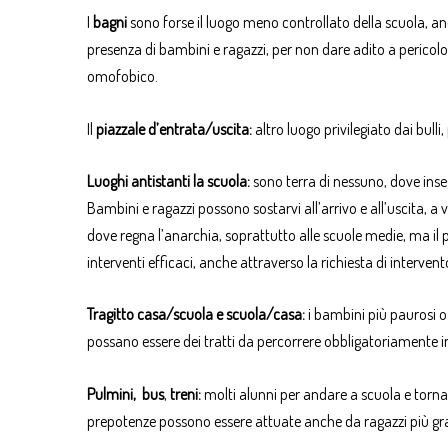
I
bagni
sono forse il luogo meno controllato della scuola, anc
presenza di bambini e ragazzi, per non dare adito a pericol
omofobico.
Il
piazzale d’entrata/uscita:
altro luogo privilegiato dai bulli
Luoghi antistanti la scuola:
sono terra di nessuno, dove inseg
Bambini e ragazzi possono sostarvi all’arrivo e all’uscita, a
dove regna l’anarchia, soprattutto alle scuole medie, ma il pi
interventi efficaci, anche attraverso la richiesta di intervento
Tragitto
casa/scuola e scuola/casa:
i bambini più paurosi o 
possano essere dei tratti da percorrere obbligatoriamente i
Pulmini, bus
,
treni:
molti alunni per andare a scuola e tornare
prepotenze possono essere attuate anche da ragazzi più grand