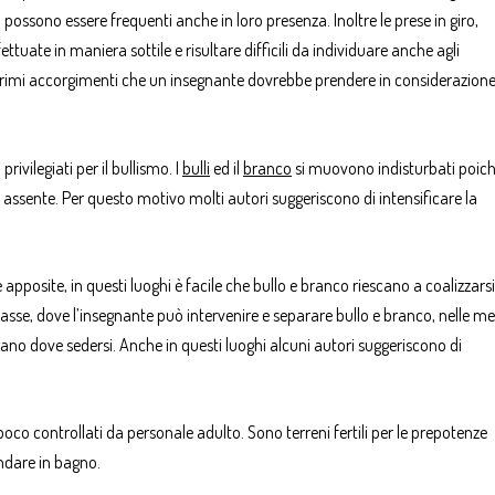
a possono essere frequenti anche in loro presenza. Inoltre le prese in giro,
ttuate in maniera sottile e risultare difficili da individuare anche agli
ei primi accorgimenti che un insegnante dovrebbe prendere in considerazione
rivilegiati per il bullismo. I
bulli
ed il
branco
si muovono indisturbati poich
 assente. Per questo motivo molti autori suggeriscono di intensificare la
 apposite, in questi luoghi è facile che bullo e branco riescano a coalizzarsi
classe, dove l’insegnante può intervenire e separare bullo e branco, nelle m
gano dove sedersi. Anche in questi luoghi alcuni autori suggeriscono di
oco controllati da personale adulto. Sono terreni fertili per le prepotenze
andare in bagno.