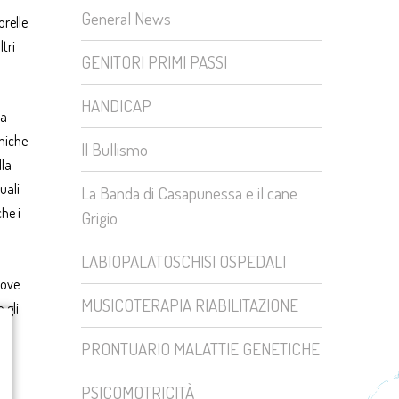
General News
orelle
ltri
GENITORI PRIMI PASSI
HANDICAP
ta
amiche
Il Bullismo
lla
uali
La Banda di Casapunessa e il cane
he i
Grigio
LABIOPALATOSCHISI OSPEDALI
dove
MUSICOTERAPIA RIABILITAZIONE
 gli
PRONTUARIO MALATTIE GENETICHE
PSICOMOTRICITÀ