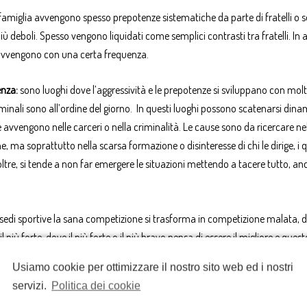
miglia avvengono spesso prepotenze sistematiche da parte di fratelli o s
 più deboli. Spesso vengono liquidati come semplici contrasti tra fratelli. In a
ri avvengono con una certa frequenza.
ienza:
sono luoghi dove l’aggressività e le prepotenze si sviluppano con mol
 criminali sono all’ordine del giorno. In questi luoghi possono scatenarsi din
avvengono nelle carceri o nella criminalità. Le cause sono da ricercare ne
, ma soprattutto nella scarsa formazione o disinteresse di chi le dirige, i q
oltre, si tende a non far emergere le situazioni mettendo a tacere tutto, anc
le sedi sportive la sana competizione si trasforma in competizione malata, 
ù forte, dove il più forte o il più bravo pensa di essere il migliore e questo
 e altri luoghi non controllati che sono alla mercé dei prepotenti. Anche qui
Usiamo cookie per ottimizzare il nostro sito web ed i nostri
fatti perché mentre per la scuola il legislatore pretende competenze psico-
servizi.
Politica dei cookie
ttori sportivi. Inoltre mentre un insegnante che maltratta un bambino è