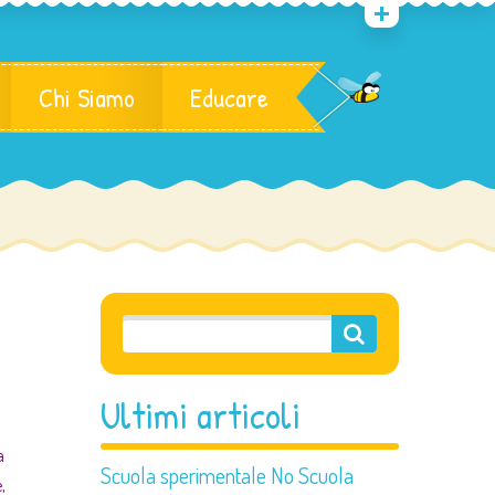
Chi Siamo
Educare
Ultimi articoli
a
Scuola sperimentale No Scuola
,