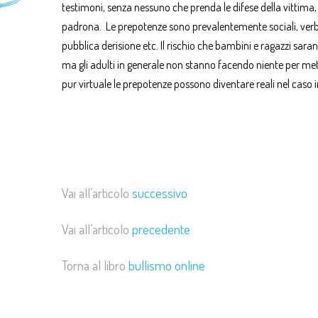
testimoni, senza nessuno che prenda le difese della vittima, 
padrona. Le prepotenze sono prevalentemente sociali, verb
pubblica derisione etc. Il rischio che bambini e ragazzi saran
ma gli adulti in generale non stanno facendo niente per mett
pur virtuale le prepotenze possono diventare reali nel caso in
Vai all’articolo
successivo
Vai all’articolo
precedente
Torna al libro
bullismo online