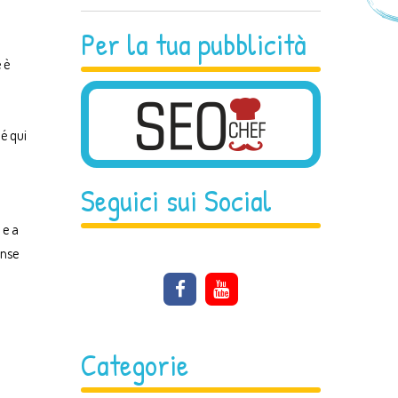
Per la tua pubblicità
 è
é qui
Seguici sui Social
 e a
ense
Categorie