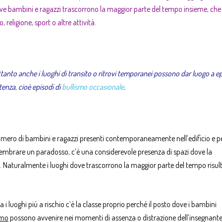
ove bambini e ragazzi trascorrono la maggior parte del tempo insieme, che 
, religione, sport o altre attività.
ttanto anche i luoghi di transito o ritrovi temporanei possono dar luogo a e
tenza, cioè episodi di
bullismo occasionale
.
 numero di bambini e ragazzi presenti contemporaneamente nell’edificio e pe
sembrare un paradosso, c’è una considerevole presenza di spazi dove la
nte. Naturalmente i luoghi dove trascorrono la maggior parte del tempo risu
 i luoghi più a rischio c’è la classe proprio perché il posto dove i bambini
smo
possono avvenire nei momenti di assenza o distrazione dell’insegnante