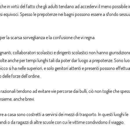
he in virtù del fatto che gli adulti tendano ad accedervi il meno possibile i
osi equivoci. Spesso le prepotenze nei bagni possono essere a sfondo sessua
, per la scarsa sorveglianza e la confusione che vi regna.
nanti, collaboratori scolastici e dirigenti scolastici non hanno giurisdizion
 volte anche per tempi lunghi tali da poter dar luogo a prepotenze. Sono luo
cco si ha nelle superiori, e solo genitori attenti e presenti possono effettu
 delle forze dell’ordine.
razionali tendono ad evitare vie percorse dai bulli, ciò non toglie che spess
nsieme, anche brevi.
 a casa sono costretti a servirsi dei mezzi di trasporto. In questi luoghi le
i o da ragazzi di altre scuole con cui le vittime condividono il viaggio.