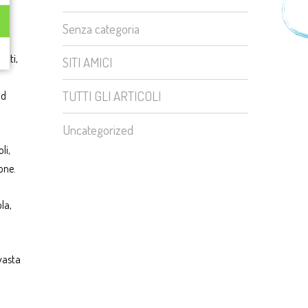
ato
Senza categoria
itti,
SITI AMICI
TUTTI GLI ARTICOLI
ad
Uncategorized
li,
one.
la,
 vasta