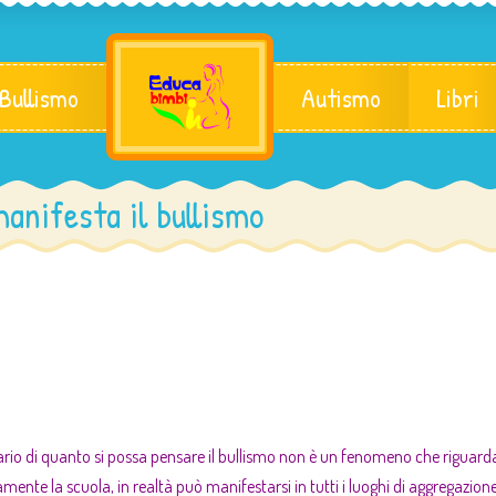
 Bullismo
Autismo
Libri
 manifesta il bullismo
ario di quanto si possa pensare il bullismo non è un fenomeno che riguard
amente la scuola, in realtà può manifestarsi in tutti i luoghi di aggregazione