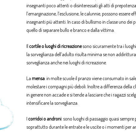
insegnanti poco attenti o disinteressati gli atti di prepotenz
l’emarginazione, l’esclusione, le calunnie, possono essere effe
insegnanti più attenti. In caso di bullismo in classe uno d
quello di separare bullo e branco e dalla vittima.
Il
cortile
o luoghi di ricreazione
sono sicuramente tra i luoghi p
la sorveglianza dell’adulto risulta minima se non addirittura
sorveglianza anche nei luoghi di ricreazione.
La
mensa
: in molte scuole il pranzo viene consumato in sale
molestare i compagni più deboli. Inoltre a differenza della 
in genere non accade e si tende a lasciare che i ragazzi scel
intensificare la sorveglianza.
I
corridoi o androni
: sono luoghi di passaggio quasi sempre p
soprattutto durante le entrate e le uscite o i momenti per 