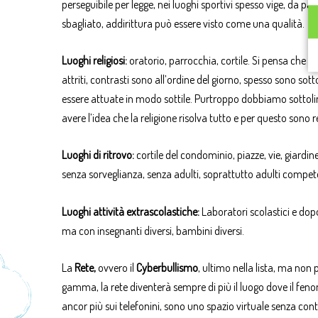
perseguibile per legge, nei luoghi sportivi spesso vige, da p
sbagliato, addirittura può essere visto come una qualità.
Luoghi religiosi:
oratorio, parrocchia, cortile. Si pensa che 
attriti, contrasti sono all’ordine del giorno, spesso sono so
essere attuate in modo sottile. Purtroppo dobbiamo sottoline
avere l’idea che la religione risolva tutto e per questo sono 
Luoghi di ritrovo:
cortile del condominio, piazze, vie, giardin
senza sorveglianza, senza adulti, soprattutto adulti competen
Luoghi attività extrascolastiche:
Laboratori scolastici e dop
ma con insegnanti diversi, bambini diversi.
La
Rete,
ovvero il
Cyberbullismo
, ultimo nella lista, ma non
gamma, la rete diventerà sempre di più il luogo dove il fe
ancor più sui telefonini, sono uno spazio virtuale senza cont