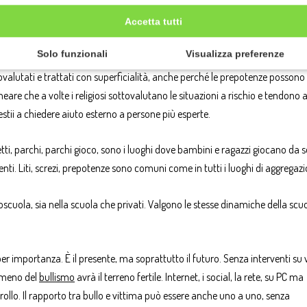
arte degli istruttori, un modus operandi vessatorio, che oltre a non consider
Accetta tutti
Solo funzionali
Visualizza preferenze
questi luoghi siano esenti da prepotenze, ma non è assolutamente vero: confl
ttovalutati e trattati con superficialità, anche perché le prepotenze possono
are che a volte i religiosi sottovalutano le situazioni a rischio e tendono 
restii a chiedere aiuto esterno a persone più esperte.
etti, parchi, parchi gioco, sono i luoghi dove bambini e ragazzi giocano da so
ti. Liti, screzi, prepotenze sono comuni come in tutti i luoghi di aggregazi
oscuola, sia nella scuola che privati. Valgono le stesse dinamiche della scuo
 per importanza. È il presente, ma soprattutto il futuro. Senza interventi su
nomeno del
bullismo
avrà il terreno fertile. Internet, i social, la rete, su PC ma
rollo. Il rapporto tra bullo e vittima può essere anche uno a uno, senza