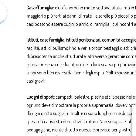
Casa/famiglia:
è un fenomeno molto sottovalutato, ma in fa
maggiori o più forti ai danni di fratelli e sorelle più piccoli o
casi possono essere cugini o amici di famiglia i cui incont
Istituti, case famiglia, istituti penitenziari, comunità accogl
facilità, atti di bullismo fino a veri e propri pestaggi o atti
di prepotenza anche strutturate, attraverso gerarchie come 
scarsa presenza di educatori e della loro scarsa preparazione
scopi sono ben diversi dal bene degli ospiti. Molto spesso, in
casi gravi.
Luoghi di sport:
campetti, palestre, piscine etc. Spesso nel
ognuno deve dimostrare la propria supremazia, dove vince il pi
dà ogni diritto sugli altri. Inoltre ci sono luoghi come docce
spesso la causa sta nei cattivi istruttori. Non si capisce in
pedagogiche, niente di tutto questo è previsto per gli istru