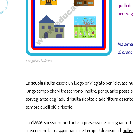
quelli d
per svago
Ma altre
di prepo
I luoghi del bullismo
La
scuola
risulta essere un luogo privilegiato per l’elevato
lungo tempo che vi trascorrono. Inoltre, per quanto possa 
sorveglianza degli adulti risulta ridotta o addirittura asse
sempre quelli più a rischio.
La
classe
: spesso, nonostante la presenza dell’insegnante, tra
trascorrono la maggior parte del tempo. Gli episodi di
bulli