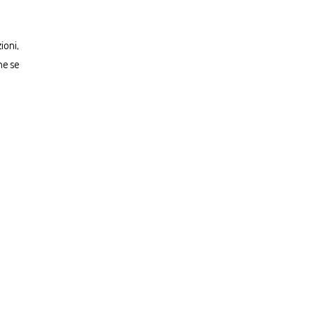
ioni,
he se