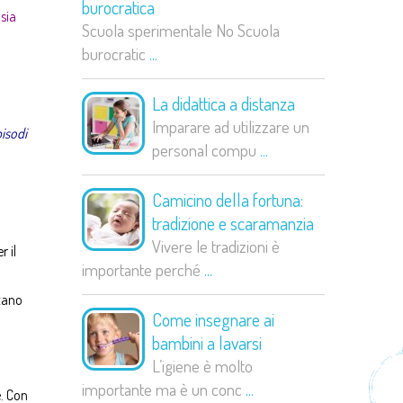
burocratica
sia
Scuola sperimentale No Scuola
burocratic
...
La didattica a distanza
Imparare ad utilizzare un
pisodi
personal compu
...
Camicino della fortuna:
tradizione e scaramanzia
Vivere le tradizioni è
r il
importante perché
...
ltano
Come insegnare ai
bambini a lavarsi
L’igiene è molto
importante ma è un conc
...
. Con