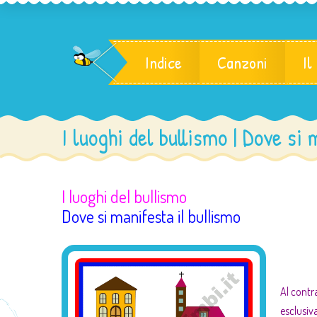
Indice
Canzoni
Il
I luoghi del bullismo | Dove si
I luoghi del bullismo
Dove si manifesta il bullismo
Al contr
esclusiv